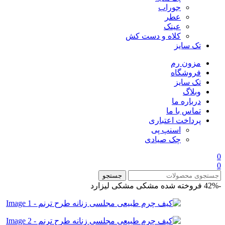
جوراب
عطر
عینک
کلاه و دست کش
تک سایز
مزون رم
فروشگاه
تک سایز
وبلاگ
درباره ما
تماس با ما
پرداخت اعتباری
اسنپ پی
چک صیادی
0
0
جستجو
-42%
فروخته شده
مشکی
مشکی لیزارد