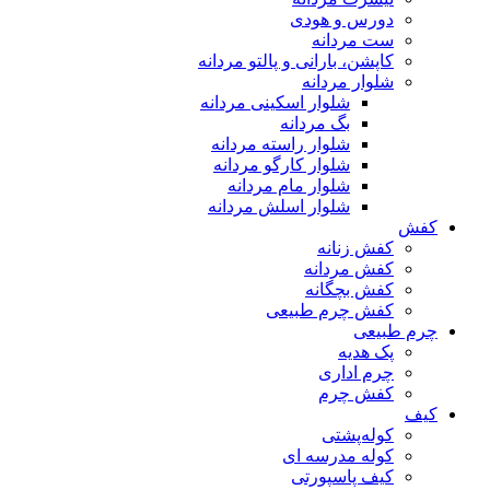
دورس و هودی
ست مردانه
کاپشن، بارانی و پالتو مردانه
شلوار مردانه
شلوار اسکینی مردانه
بگ مردانه
شلوار راسته مردانه
شلوار کارگو مردانه
شلوار مام مردانه
شلوار اسلش مردانه
کفش
کفش زنانه
کفش مردانه
کفش بچگانه
کفش چرم طبیعی
چرم طبیعی
پک هدیه
چرم اداری
کفش چرم
کیف
کوله‌پشتی
کوله مدرسه ای
کیف پاسپورتی