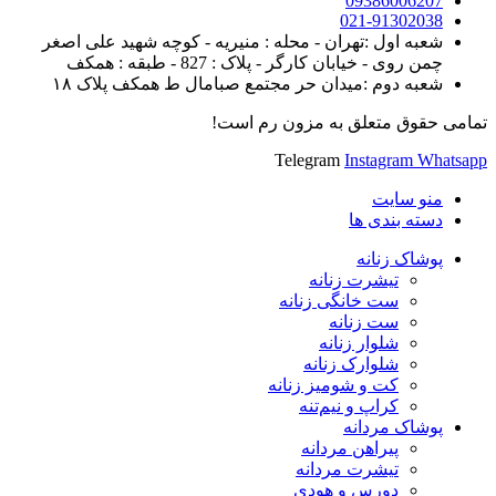
09386006207
021-91302038
شعبه اول :تهران - محله : منیریه - کوچه شهید علی اصغر
چمن روی - خیابان کارگر - پلاک : 827 - طبقه : همکف
شعبه دوم :میدان حر مجتمع صبامال ط همکف پلاک ۱۸
تمامی حقوق متعلق به مزون رم است!
Telegram
Instagram
Whatsapp
منو سایت
دسته بندی ها
پوشاک زنانه
تیشرت زنانه
ست خانگی زنانه
ست زنانه
شلوار زنانه
شلوارک زنانه
کت و شومیز زنانه
کراپ و نیم‌تنه
پوشاک مردانه
پیراهن مردانه
تیشرت مردانه
دورس و هودی