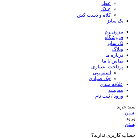
عطر
عینک
کلاه و دست کش
تک سایز
مزون رم
فروشگاه
تک سایز
وبلاگ
درباره ما
تماس با ما
پرداخت اعتباری
اسنپ پی
چک صیادی
علاقه مندی
مقايسه
ورود / ثبت نام
سبد خرید
بستن
ورود
بستن
حساب کاربری ندارید؟