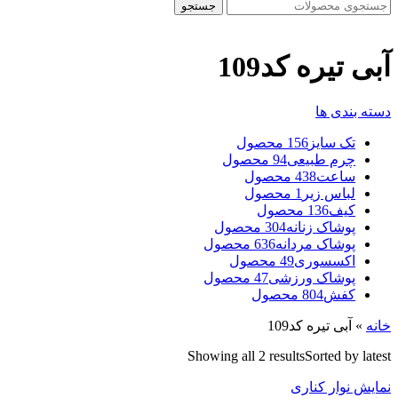
جستجو
آبی تیره کد109
دسته بندی ها
تک سایز
156 محصول
چرم طبیعی
94 محصول
ساعت
438 محصول
لباس زیر
1 محصول
کیف
136 محصول
پوشاک زنانه
304 محصول
پوشاک مردانه
636 محصول
اکسسوری
49 محصول
پوشاک ورزشی
47 محصول
کفش
804 محصول
خانه
»
آبی تیره کد109
Showing all 2 results
Sorted by latest
نمایش نوار کناری