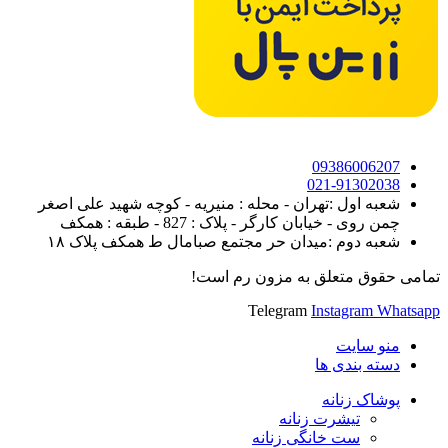
09386006207
021-91302038
شعبه اول :تهران - محله : منیریه - کوچه شهید علی اصغر
چمن روی - خیابان کارگر - پلاک : 827 - طبقه : همکف
شعبه دوم :میدان حر مجتمع صبامال ط همکف پلاک ۱۸
تمامی حقوق متعلق به مزون رم است!
Telegram
Instagram
Whatsapp
منو سایت
دسته بندی ها
پوشاک زنانه
تیشرت زنانه
ست خانگی زنانه