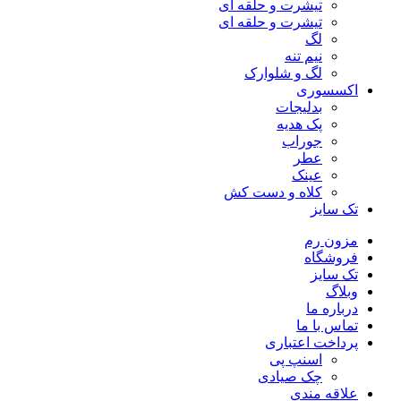
تیشرت و حلقه ای
تیشرت و حلقه ای
لگ
نیم تنه
لگ و شلوارک
اکسسوری
بدلیجات
پک هدیه
جوراب
عطر
عینک
کلاه و دست کش
تک سایز
مزون رم
فروشگاه
تک سایز
وبلاگ
درباره ما
تماس با ما
پرداخت اعتباری
اسنپ پی
چک صیادی
علاقه مندی