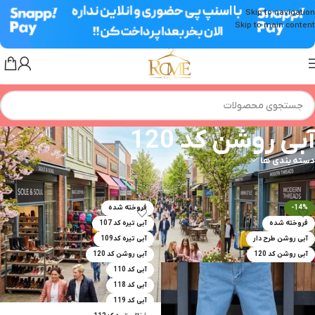
Skip to navigation
Skip to main content
آبی روشن کد 120
دسته بندی ها
خانه
»
آبی روشن کد 120
-14%
فروخته شده
فروخته شده
آبی تیره کد 107
آبی روشن طرح دار
آبی تیره کد109
آبی روشن کد 120
آبی روشن کد 120
آبی کد 110
آبی کد 118
آبی کد 119