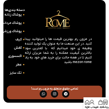
دسته بندی‌ها
پوشاک زنانه
پوشاک مردانه
پوشاک ورزشی
در مزون رم بهترین قیمت ها را میتوانید پیدا
کیف
کنید .در این صنعت ما به عنوان یک تولید کننده
کفش
وظیفه ی خود میدانیم که با کمترین سود
بالاترین کیفیت ممکنه را به شما عزیزان ارائه
اکسسوری
کنیم تا در همه حالت برای خرید های خود به یاد
mezon rome باشید
عطر
تک سایز
تمامی حقوق متعلق به مزون رم است!
روشگاه
سبد خرید
حساب من
خانه