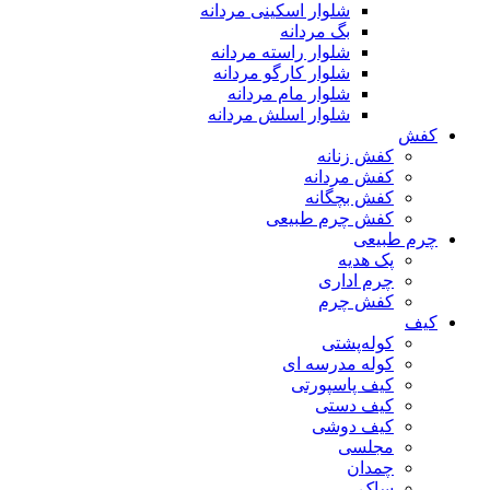
شلوار اسکینی مردانه
بگ مردانه
شلوار راسته مردانه
شلوار کارگو مردانه
شلوار مام مردانه
شلوار اسلش مردانه
کفش
کفش زنانه
کفش مردانه
کفش بچگانه
کفش چرم طبیعی
چرم طبیعی
پک هدیه
چرم اداری
کفش چرم
کیف
کوله‌پشتی
کوله مدرسه ای
کیف پاسپورتی
کیف دستی
کیف دوشی
مجلسی
چمدان
ساک