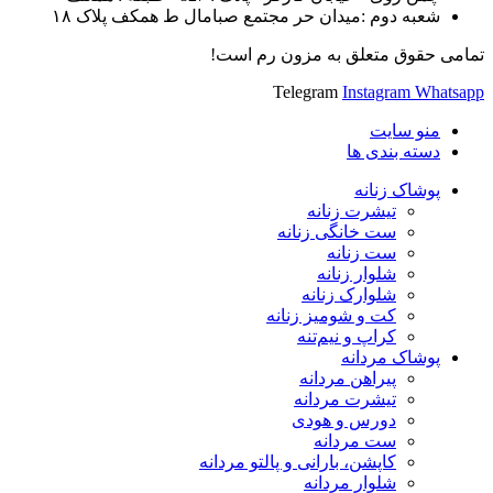
شعبه دوم :میدان حر مجتمع صبامال ط همکف پلاک ۱۸
تمامی حقوق متعلق به مزون رم است!
Telegram
Instagram
Whatsapp
منو سایت
دسته بندی ها
پوشاک زنانه
تیشرت زنانه
ست خانگی زنانه
ست زنانه
شلوار زنانه
شلوارک زنانه
کت و شومیز زنانه
کراپ و نیم‌تنه
پوشاک مردانه
پیراهن مردانه
تیشرت مردانه
دورس و هودی
ست مردانه
کاپشن، بارانی و پالتو مردانه
شلوار مردانه