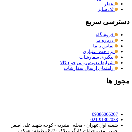
عطر
تک سایز
دسترسی سریع
فروشگاه
درباره ما
تماس با ما
پرداخت اعتباری
پیگیری سفارشات
شرایط تعویض و مرجوع کالا
راهنمای ارسال سفارشات
مجوز ها
09386006207
021-91302038
شعبه اول :تهران - محله : منیریه - کوچه شهید علی اصغر
چمن روی - خیابان کارگر - پلاک : 827 - طبقه : همکف