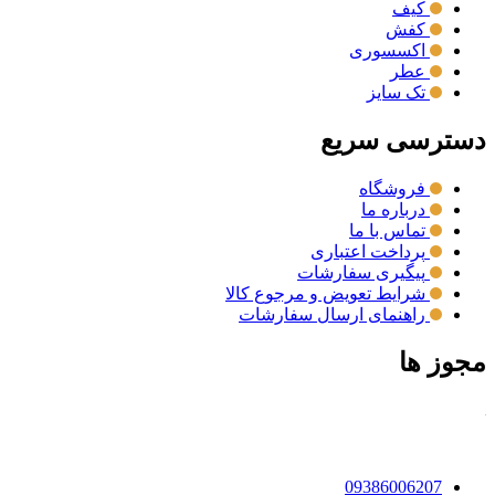
کیف
کفش
اکسسوری
عطر
تک سایز
دسترسی سریع
فروشگاه
درباره ما
تماس با ما
پرداخت اعتباری
پیگیری سفارشات
شرایط تعویض و مرجوع کالا
راهنمای ارسال سفارشات
مجوز ها
09386006207