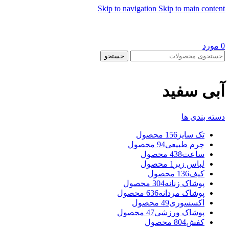
Skip to navigation
Skip to main content
0
مورد
جستجو
آبی سفید
دسته بندی ها
تک سایز
156 محصول
چرم طبیعی
94 محصول
ساعت
438 محصول
لباس زیر
1 محصول
کیف
136 محصول
پوشاک زنانه
304 محصول
پوشاک مردانه
636 محصول
اکسسوری
49 محصول
پوشاک ورزشی
47 محصول
کفش
804 محصول