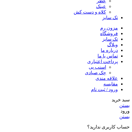
عطر
عینک
کلاه و دست کش
تک سایز
مزون رم
فروشگاه
تک سایز
وبلاگ
درباره ما
تماس با ما
پرداخت اعتباری
اسنپ پی
چک صیادی
علاقه مندی
مقايسه
ورود / ثبت نام
سبد خرید
بستن
ورود
بستن
حساب کاربری ندارید؟