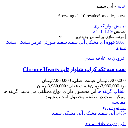
خانه
»
آبی سفید
Showing all 10 results
Sorted by latest
نمایش نوار کناری
نمایش
9
12
18
24
-50%
قهوه ای مشکی
آبی سفید
سفید صورتی
قرمز مشکی
مشکی
سفید
افزودن به علاقه مندی
ست سه تکه کراپ شلوار تاپ Chrome Hearts
7,960,000
تومان
قیمت اصلی: 7,960,000تومان
بود.
3,980,000
تومان
قیمت فعلی: 3,980,000تومان.
انتخاب گزینه ها
این محصول دارای انواع مختلفی می باشد. گزینه ها
ممکن است در صفحه محصول انتخاب شوند
مقايسه
نمایش سریع
-14%
آبی سفید
مشکی آبی
مشکی سفید
افزودن به علاقه مندی