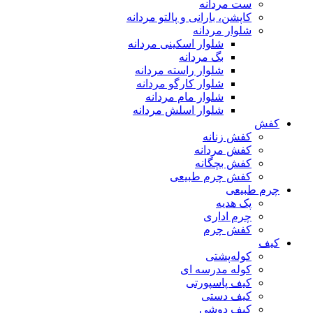
ست مردانه
کاپشن، بارانی و پالتو مردانه
شلوار مردانه
شلوار اسکینی مردانه
بگ مردانه
شلوار راسته مردانه
شلوار کارگو مردانه
شلوار مام مردانه
شلوار اسلش مردانه
کفش
کفش زنانه
کفش مردانه
کفش بچگانه
کفش چرم طبیعی
چرم طبیعی
پک هدیه
چرم اداری
کفش چرم
کیف
کوله‌پشتی
کوله مدرسه ای
کیف پاسپورتی
کیف دستی
کیف دوشی