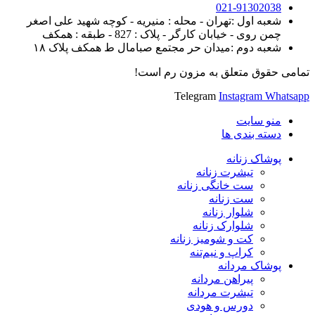
021-91302038
شعبه اول :تهران - محله : منیریه - کوچه شهید علی اصغر
چمن روی - خیابان کارگر - پلاک : 827 - طبقه : همکف
شعبه دوم :میدان حر مجتمع صبامال ط همکف پلاک ۱۸
تمامی حقوق متعلق به مزون رم است!
Telegram
Instagram
Whatsapp
منو سایت
دسته بندی ها
پوشاک زنانه
تیشرت زنانه
ست خانگی زنانه
ست زنانه
شلوار زنانه
شلوارک زنانه
کت و شومیز زنانه
کراپ و نیم‌تنه
پوشاک مردانه
پیراهن مردانه
تیشرت مردانه
دورس و هودی