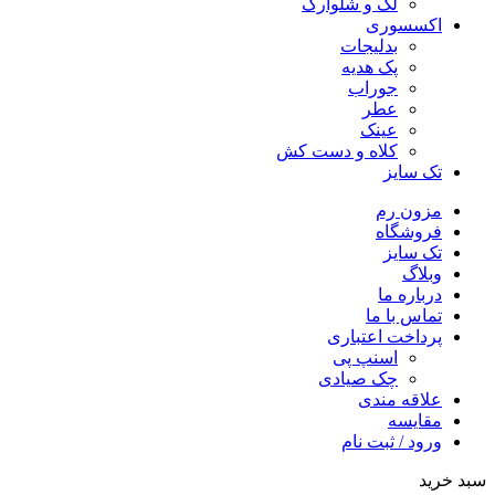
لگ و شلوارک
اکسسوری
بدلیجات
پک هدیه
جوراب
عطر
عینک
کلاه و دست کش
تک سایز
مزون رم
فروشگاه
تک سایز
وبلاگ
درباره ما
تماس با ما
پرداخت اعتباری
اسنپ پی
چک صیادی
علاقه مندی
مقايسه
ورود / ثبت نام
سبد خرید