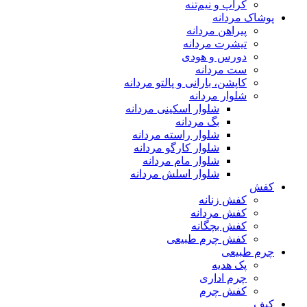
کراپ و نیم‌تنه
پوشاک مردانه
پیراهن مردانه
تیشرت مردانه
دورس و هودی
ست مردانه
کاپشن، بارانی و پالتو مردانه
شلوار مردانه
شلوار اسکینی مردانه
بگ مردانه
شلوار راسته مردانه
شلوار کارگو مردانه
شلوار مام مردانه
شلوار اسلش مردانه
کفش
کفش زنانه
کفش مردانه
کفش بچگانه
کفش چرم طبیعی
چرم طبیعی
پک هدیه
چرم اداری
کفش چرم
کیف