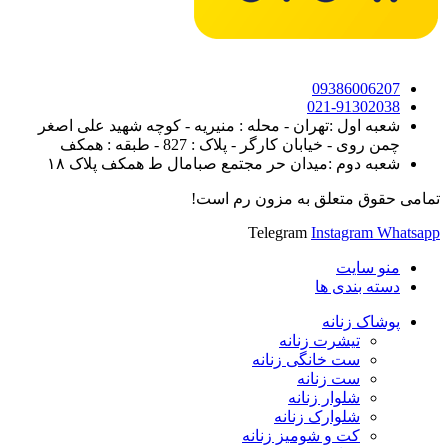
09386006207
021-91302038
شعبه اول :تهران - محله : منیریه - کوچه شهید علی اصغر
چمن روی - خیابان کارگر - پلاک : 827 - طبقه : همکف
شعبه دوم :میدان حر مجتمع صبامال ط همکف پلاک ۱۸
تمامی حقوق متعلق به مزون رم است!
Telegram
Instagram
Whatsapp
منو سایت
دسته بندی ها
پوشاک زنانه
تیشرت زنانه
ست خانگی زنانه
ست زنانه
شلوار زنانه
شلوارک زنانه
کت و شومیز زنانه