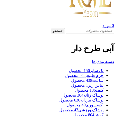
0
مورد
جستجو
آبی طرح دار
دسته بندی ها
تک سایز
156 محصول
چرم طبیعی
94 محصول
ساعت
438 محصول
لباس زیر
1 محصول
کیف
136 محصول
پوشاک زنانه
304 محصول
پوشاک مردانه
636 محصول
اکسسوری
49 محصول
پوشاک ورزشی
47 محصول
کفش
804 محصول