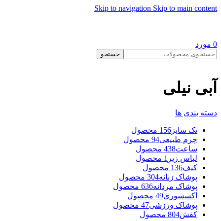
Skip to navigation
Skip to main content
0
مورد
جستجو
آبی نیلی
دسته بندی ها
تک سایز
156 محصول
چرم طبیعی
94 محصول
ساعت
438 محصول
لباس زیر
1 محصول
کیف
136 محصول
پوشاک زنانه
304 محصول
پوشاک مردانه
636 محصول
اکسسوری
49 محصول
پوشاک ورزشی
47 محصول
کفش
804 محصول