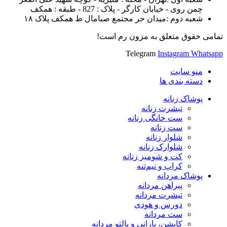
چمن روی - خیابان کارگر - پلاک : 827 - طبقه : همکف
شعبه دوم :میدان حر مجتمع صبامال ط همکف پلاک ۱۸
تمامی حقوق متعلق به مزون رم است!
Telegram
Instagram
Whatsapp
منو سایت
دسته بندی ها
پوشاک زنانه
تیشرت زنانه
ست خانگی زنانه
ست زنانه
شلوار زنانه
شلوارک زنانه
کت و شومیز زنانه
کراپ و نیم‌تنه
پوشاک مردانه
پیراهن مردانه
تیشرت مردانه
دورس و هودی
ست مردانه
کاپشن، بارانی و پالتو مردانه