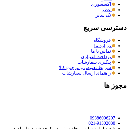
اکسسوری
عطر
تک سایز
دسترسی سریع
فروشگاه
درباره ما
تماس با ما
پرداخت اعتباری
پیگیری سفارشات
شرایط تعویض و مرجوع کالا
راهنمای ارسال سفارشات
مجوز ها
09386006207
021-91302038
شعبه اول :تهران - محله : منیریه - کوچه شهید علی اصغر