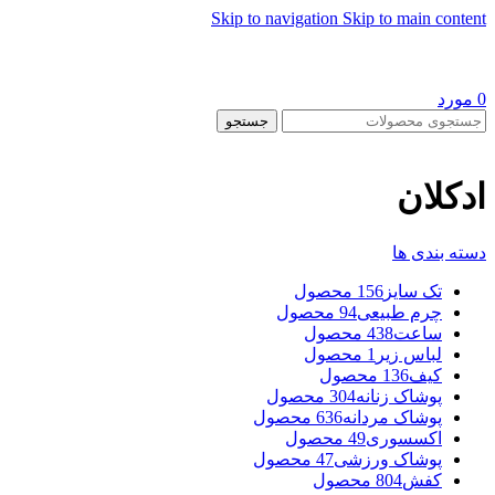
Skip to navigation
Skip to main content
0
مورد
جستجو
ادکلان
دسته بندی ها
تک سایز
156 محصول
چرم طبیعی
94 محصول
ساعت
438 محصول
لباس زیر
1 محصول
کیف
136 محصول
پوشاک زنانه
304 محصول
پوشاک مردانه
636 محصول
اکسسوری
49 محصول
پوشاک ورزشی
47 محصول
کفش
804 محصول