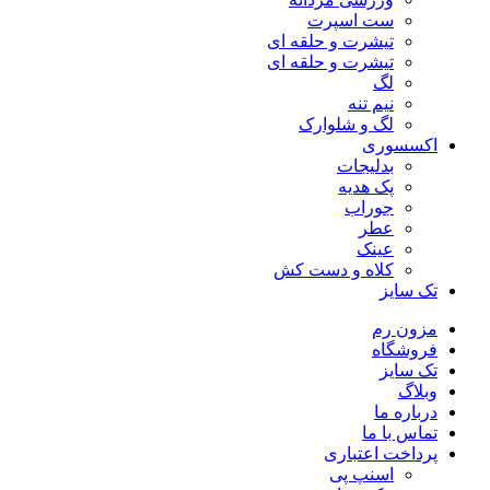
ست اسپرت
تیشرت و حلقه ای
تیشرت و حلقه ای
لگ
نیم تنه
لگ و شلوارک
اکسسوری
بدلیجات
پک هدیه
جوراب
عطر
عینک
کلاه و دست کش
تک سایز
مزون رم
فروشگاه
تک سایز
وبلاگ
درباره ما
تماس با ما
پرداخت اعتباری
اسنپ پی