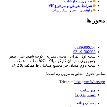
پیگیری سفارشات
شرایط تعویض و مرجوع کالا
راهنمای ارسال سفارشات
مجوز ها
09386006207
021-91302038
شعبه اول :تهران - محله : منیریه - کوچه شهید علی اصغر
چمن روی - خیابان کارگر - پلاک : 827 - طبقه : همکف
شعبه دوم :میدان حر مجتمع صبامال ط همکف پلاک ۱۸
تمامی حقوق متعلق به مزون رم است!
Telegram
Instagram
Whatsapp
منو سایت
دسته بندی ها
پوشاک زنانه