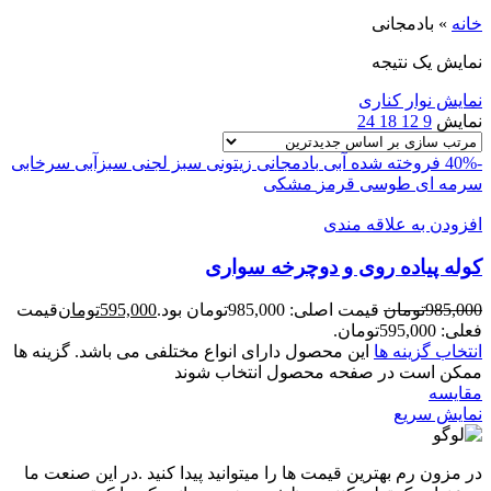
خانه
»
بادمجانی
نمایش یک نتیجه
نمایش نوار کناری
نمایش
9
12
18
24
-40%
فروخته شده
آبی
بادمجانی
زیتونی
سبز لجنی
سبزآبی
سرخابی
سرمه ای
طوسی
قرمز
مشکی
افزودن به علاقه مندی
کوله پیاده روی و دوچرخه سواری
985,000
تومان
قیمت اصلی: 985,000تومان بود.
595,000
تومان
قیمت
فعلی: 595,000تومان.
انتخاب گزینه ها
این محصول دارای انواع مختلفی می باشد. گزینه ها
ممکن است در صفحه محصول انتخاب شوند
مقايسه
نمایش سریع
در مزون رم بهترین قیمت ها را میتوانید پیدا کنید .در این صنعت ما