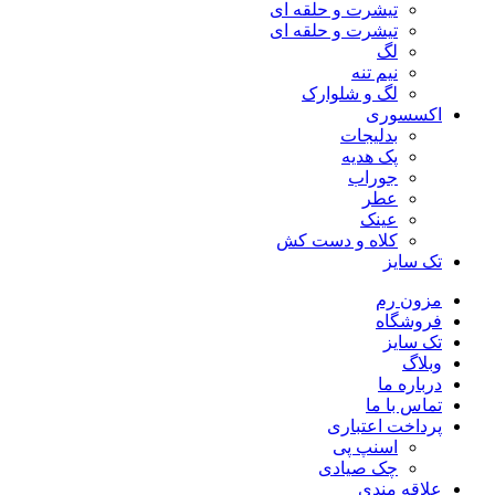
تیشرت و حلقه ای
تیشرت و حلقه ای
لگ
نیم تنه
لگ و شلوارک
اکسسوری
بدلیجات
پک هدیه
جوراب
عطر
عینک
کلاه و دست کش
تک سایز
مزون رم
فروشگاه
تک سایز
وبلاگ
درباره ما
تماس با ما
پرداخت اعتباری
اسنپ پی
چک صیادی
علاقه مندی