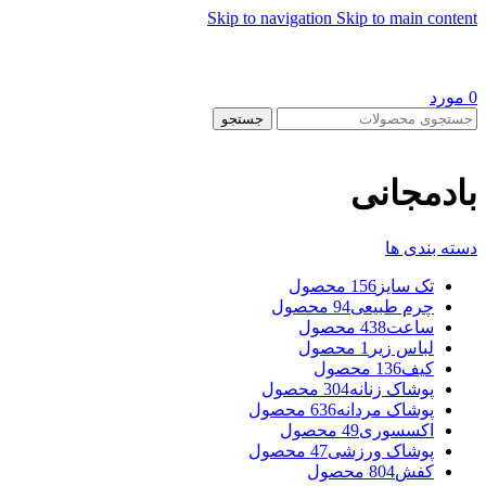
Skip to navigation
Skip to main content
0
مورد
جستجو
بادمجانی
دسته بندی ها
تک سایز
156 محصول
چرم طبیعی
94 محصول
ساعت
438 محصول
لباس زیر
1 محصول
کیف
136 محصول
پوشاک زنانه
304 محصول
پوشاک مردانه
636 محصول
اکسسوری
49 محصول
پوشاک ورزشی
47 محصول
کفش
804 محصول