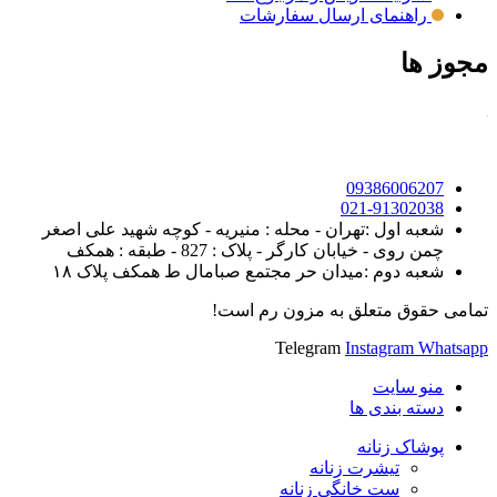
راهنمای ارسال سفارشات
مجوز ها
09386006207
021-91302038
شعبه اول :تهران - محله : منیریه - کوچه شهید علی اصغر
چمن روی - خیابان کارگر - پلاک : 827 - طبقه : همکف
شعبه دوم :میدان حر مجتمع صبامال ط همکف پلاک ۱۸
تمامی حقوق متعلق به مزون رم است!
Telegram
Instagram
Whatsapp
منو سایت
دسته بندی ها
پوشاک زنانه
تیشرت زنانه
ست خانگی زنانه