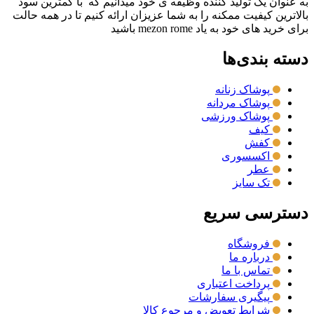
به عنوان یک تولید کننده وظیفه ی خود میدانیم که با کمترین سود
بالاترین کیفیت ممکنه را به شما عزیزان ارائه کنیم تا در همه حالت
برای خرید های خود به یاد mezon rome باشید
دسته بندی‌ها
پوشاک زنانه
پوشاک مردانه
پوشاک ورزشی
کیف
کفش
اکسسوری
عطر
تک سایز
دسترسی سریع
فروشگاه
درباره ما
تماس با ما
پرداخت اعتباری
پیگیری سفارشات
شرایط تعویض و مرجوع کالا