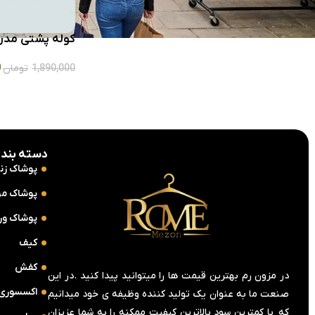
کوله پشتی مدر
0
1,890,000
تومان
دسته بندی
پوشاک زنا
پوشاک مر
پوشاک ور
کیف
کفش
در مزون رم بهترین قیمت ها را میتوانید پیدا کنید .در این
اکسسوری
صنعت ما به عنوان یک تولید کننده وظیفه ی خود میدانیم
که با کمترین سود بالاترین کیفیت ممکنه را به شما عزیزان