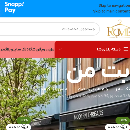
Skip to navigation
Skip to main content
دسته بندی ها
مزون رم
فروشگاه
تک سایز
وبلاگ
درب
بت من
تک سایز
چرم طبیعی
ساعت
لباس زیر
کیف
پوشاک زنانه
پوشا
156 محصول
94 محصول
438 محصول
1 محصول
136 محصول
304 محصول
636 محصول
خانه
»
بت من
-31%
-75%
فروخته شده
فروخته شده