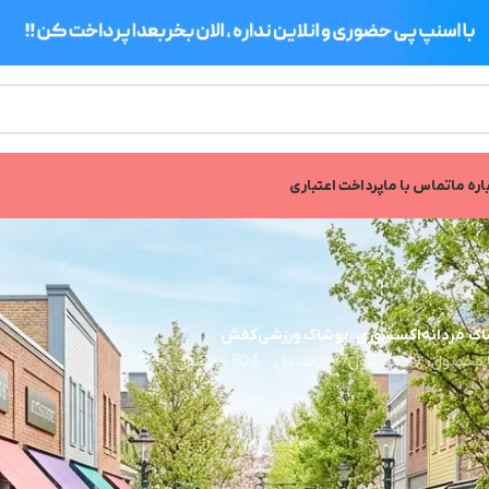
اره ما
تماس با ما
پرداخت اعتباری
ک مردانه
اکسسوری
پوشاک ورزشی
کفش
49 محصول
47 محصول
804 محصول