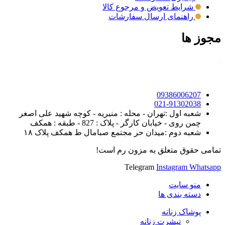
شرایط تعویض و مرجوع کالا
راهنمای ارسال سفارشات
مجوز ها
09386006207
021-91302038
شعبه اول :تهران - محله : منیریه - کوچه شهید علی اصغر
چمن روی - خیابان کارگر - پلاک : 827 - طبقه : همکف
شعبه دوم :میدان حر مجتمع صبامال ط همکف پلاک ۱۸
تمامی حقوق متعلق به مزون رم است!
Telegram
Instagram
Whatsapp
منو سایت
دسته بندی ها
پوشاک زنانه
تیشرت زنانه