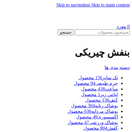
Skip to navigation
Skip to main content
0
مورد
جستجو
بنفش چیریکی
دسته بندی ها
تک سایز
156 محصول
چرم طبیعی
94 محصول
ساعت
438 محصول
لباس زیر
1 محصول
کیف
136 محصول
پوشاک زنانه
304 محصول
پوشاک مردانه
636 محصول
اکسسوری
49 محصول
پوشاک ورزشی
47 محصول
کفش
804 محصول