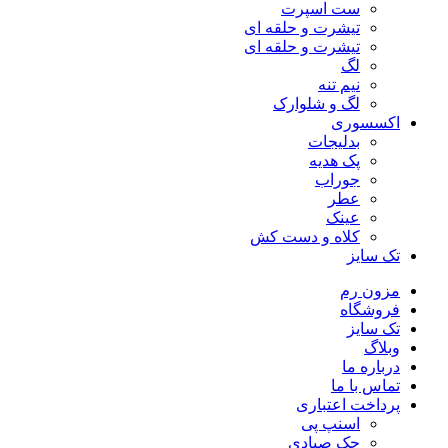
ست اسپرت
تیشرت و حلقه ای
تیشرت و حلقه ای
لگ
نیم تنه
لگ و شلوارک
اکسسوری
بدلیجات
پک هدیه
جوراب
عطر
عینک
کلاه و دست کش
تک سایز
مزون رم
فروشگاه
تک سایز
وبلاگ
درباره ما
تماس با ما
پرداخت اعتباری
اسنپ پی
چک صیادی