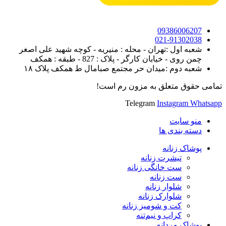
09386006207
021-91302038
شعبه اول :تهران - محله : منیریه - کوچه شهید علی اصغر
چمن روی - خیابان کارگر - پلاک : 827 - طبقه : همکف
شعبه دوم :میدان حر مجتمع صبامال ط همکف پلاک ۱۸
تمامی حقوق متعلق به مزون رم است!
Telegram
Instagram
Whatsapp
منو سایت
دسته بندی ها
پوشاک زنانه
تیشرت زنانه
ست خانگی زنانه
ست زنانه
شلوار زنانه
شلوارک زنانه
کت و شومیز زنانه
کراپ و نیم‌تنه
پوشاک مردانه