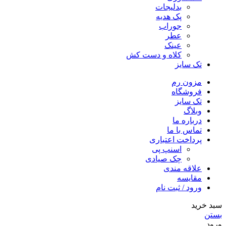
بدلیجات
پک هدیه
جوراب
عطر
عینک
کلاه و دست کش
تک سایز
مزون رم
فروشگاه
تک سایز
وبلاگ
درباره ما
تماس با ما
پرداخت اعتباری
اسنپ پی
چک صیادی
علاقه مندی
مقايسه
ورود / ثبت نام
سبد خرید
بستن
ورود