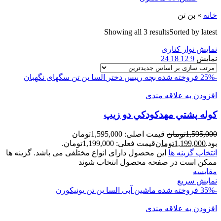
خانه
»
بن تن
Showing all 3 results
Sorted by latest
نمایش نوار کناری
نمایش
9
12
18
24
-25%
فروخته شده
بچه رییس
دختر
السا
بن تن
سگهای نگهبان
افزودن به علاقه مندی
کوله پشتي مهدکودکي دو زيپ
1,595,000
تومان
قیمت اصلی: 1,595,000تومان
بود.
1,199,000
تومان
قیمت فعلی: 1,199,000تومان.
انتخاب گزینه ها
این محصول دارای انواع مختلفی می باشد. گزینه ها
ممکن است در صفحه محصول انتخاب شوند
مقايسه
نمایش سریع
-35%
فروخته شده
ماشین
آبی
السا
بن تن
یونیکورن
افزودن به علاقه مندی