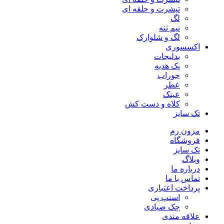
تیشرت و حلقه ای
لگ
نیم تنه
لگ و شلوارک
اکسسوری
بدلیجات
پک هدیه
جوراب
عطر
عینک
کلاه و دست کش
تک سایز
مزون رم
فروشگاه
تک سایز
وبلاگ
درباره ما
تماس با ما
پرداخت اعتباری
اسنپ پی
چک صیادی
علاقه مندی