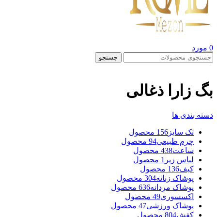
0
مورد
جستجو
بگ زارا ذغالی
دسته بندی ها
تک سایز
156 محصول
چرم طبیعی
94 محصول
ساعت
438 محصول
لباس زیر
1 محصول
کیف
136 محصول
پوشاک زنانه
304 محصول
پوشاک مردانه
636 محصول
اکسسوری
49 محصول
پوشاک ورزشی
47 محصول
کفش
804 محصول