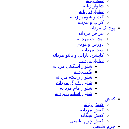
ست زنانه
شلوار زنانه
شلوارک زنانه
کت و شومیز زنانه
کراپ و نیم‌تنه
پوشاک مردانه
پیراهن مردانه
تیشرت مردانه
دورس و هودی
ست مردانه
کاپشن، بارانی و پالتو مردانه
شلوار مردانه
شلوار اسکینی مردانه
بگ مردانه
شلوار راسته مردانه
شلوار کارگو مردانه
شلوار مام مردانه
شلوار اسلش مردانه
کفش
کفش زنانه
کفش مردانه
کفش بچگانه
کفش چرم طبیعی
چرم طبیعی