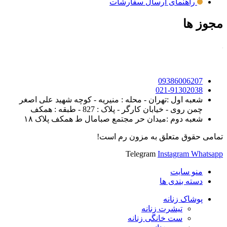
راهنمای ارسال سفارشات
مجوز ها
09386006207
021-91302038
شعبه اول :تهران - محله : منیریه - کوچه شهید علی اصغر
چمن روی - خیابان کارگر - پلاک : 827 - طبقه : همکف
شعبه دوم :میدان حر مجتمع صبامال ط همکف پلاک ۱۸
تمامی حقوق متعلق به مزون رم است!
Telegram
Instagram
Whatsapp
منو سایت
دسته بندی ها
پوشاک زنانه
تیشرت زنانه
ست خانگی زنانه