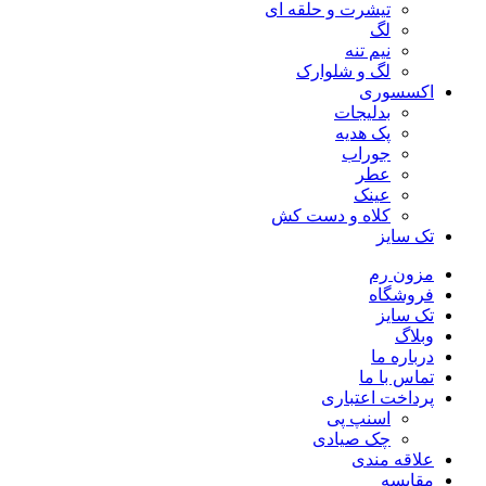
تیشرت و حلقه ای
لگ
نیم تنه
لگ و شلوارک
اکسسوری
بدلیجات
پک هدیه
جوراب
عطر
عینک
کلاه و دست کش
تک سایز
مزون رم
فروشگاه
تک سایز
وبلاگ
درباره ما
تماس با ما
پرداخت اعتباری
اسنپ پی
چک صیادی
علاقه مندی
مقايسه