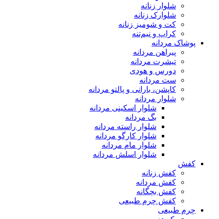
شلوار زنانه
شلوارک زنانه
کت و شومیز زنانه
کراپ و نیم‌تنه
پوشاک مردانه
پیراهن مردانه
تیشرت مردانه
دورس و هودی
ست مردانه
کاپشن، بارانی و پالتو مردانه
شلوار مردانه
شلوار اسکینی مردانه
بگ مردانه
شلوار راسته مردانه
شلوار کارگو مردانه
شلوار مام مردانه
شلوار اسلش مردانه
کفش
کفش زنانه
کفش مردانه
کفش بچگانه
کفش چرم طبیعی
چرم طبیعی