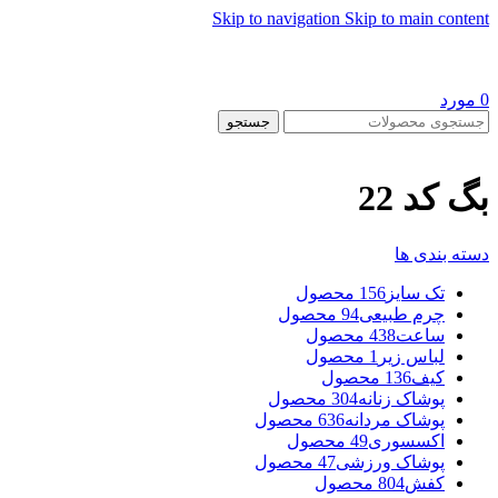
Skip to navigation
Skip to main content
0
مورد
جستجو
بگ کد 22
دسته بندی ها
تک سایز
156 محصول
چرم طبیعی
94 محصول
ساعت
438 محصول
لباس زیر
1 محصول
کیف
136 محصول
پوشاک زنانه
304 محصول
پوشاک مردانه
636 محصول
اکسسوری
49 محصول
پوشاک ورزشی
47 محصول
کفش
804 محصول