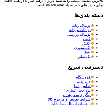
بالاترین کیفیت ممکنه را به شما عزیزان ارائه کنیم تا در همه حالت
برای خرید های خود به یاد mezon rome باشید
دسته بندی‌ها
پوشاک زنانه
پوشاک مردانه
پوشاک ورزشی
کیف
کفش
اکسسوری
عطر
تک سایز
دسترسی سریع
فروشگاه
درباره ما
تماس با ما
پرداخت اعتباری
پیگیری سفارشات
شرایط تعویض و مرجوع کالا
راهنمای ارسال سفارشات