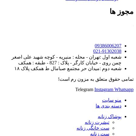
مجوز ها
09386006207
021-91302038
شعبه اول :تهران - محله : منیریه - کوچه شهید علی اصغر
چمن روی - خیابان کارگر - پلاک : 827 - طبقه : همکف
شعبه دوم :میدان حر مجتمع صبامال ط همکف پلاک ۱۸
تمامی حقوق متعلق به مزون رم است!
Telegram
Instagram
Whatsapp
منو سایت
دسته بندی ها
پوشاک زنانه
تیشرت زنانه
ست خانگی زنانه
ست زنانه