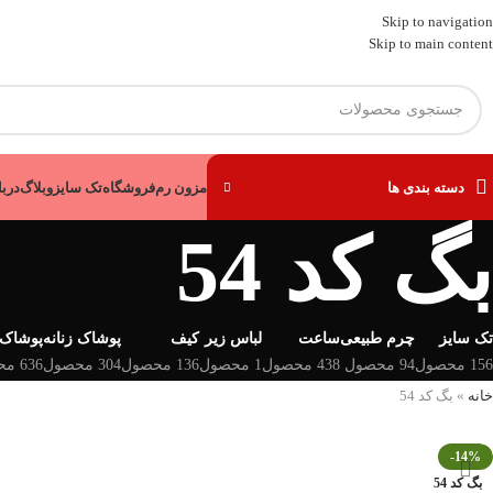
Skip to navigation
Skip to main content
دسته بندی ها
مزون رم
فروشگاه
تک سایز
وبلاگ
دربا
بگ کد 54
تک سایز
چرم طبیعی
ساعت
لباس زیر
کیف
پوشاک زنانه
پوشاک 
156 محصول
94 محصول
438 محصول
1 محصول
136 محصول
304 محصول
636 محصول
خانه
»
بگ کد 54
-14%
بگ کد 54