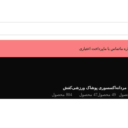
ره ما
تماس با ما
پرداخت اعتباری
مردانه
اکسسوری
پوشاک ورزشی
کفش
49 محصول
47 محصول
804 محصول