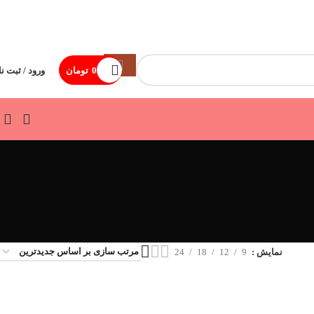
0
تومان
ورود / ثبت نا
نمایش
9
12
18
24