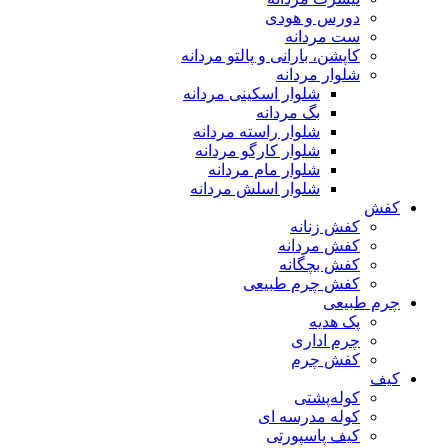
دورس و هودی
ست مردانه
کاپشن، بارانی و پالتو مردانه
شلوار مردانه
شلوار اسکینی مردانه
بگ مردانه
شلوار راسته مردانه
شلوار کارگو مردانه
شلوار مام مردانه
شلوار اسلش مردانه
کفش
کفش زنانه
کفش مردانه
کفش بچگانه
کفش چرم طبیعی
چرم طبیعی
پک هدیه
چرم اداری
کفش چرم
کیف
کوله‌پشتی
کوله مدرسه ای
کیف پاسپورتی