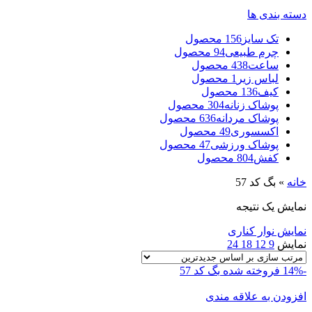
دسته بندی ها
تک سایز
156 محصول
چرم طبیعی
94 محصول
ساعت
438 محصول
لباس زیر
1 محصول
کیف
136 محصول
پوشاک زنانه
304 محصول
پوشاک مردانه
636 محصول
اکسسوری
49 محصول
پوشاک ورزشی
47 محصول
کفش
804 محصول
خانه
»
بگ کد 57
نمایش یک نتیجه
نمایش نوار کناری
نمایش
9
12
18
24
-14%
فروخته شده
بگ کد 57
افزودن به علاقه مندی