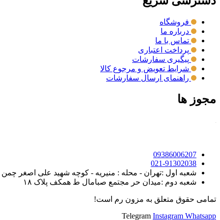
دسترسی سریع
فروشگاه
درباره ما
تماس با ما
پرداخت اعتباری
پیگیری سفارشات
شرایط تعویض و مرجوع کالا
راهنمای ارسال سفارشات
مجوز ها
09386006207
021-91302038
شعبه اول :تهران - محله : منیریه - کوچه شهید علی اصغر چمن روی - خیابان ک
شعبه دوم :میدان حر مجتمع صبامال ط همکف پلاک ۱۸
تمامی حقوق متعلق به مزون رم است!
Telegram
Instagram
Whatsapp