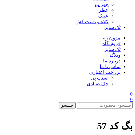
جوراب
عطر
عینک
کلاه و دست کش
تک سایز
مزون رم
فروشگاه
تک سایز
وبلاگ
درباره ما
تماس با ما
پرداخت اعتباری
اسنپ پی
چک صیادی
0
0
جستجو
بگ کد 57