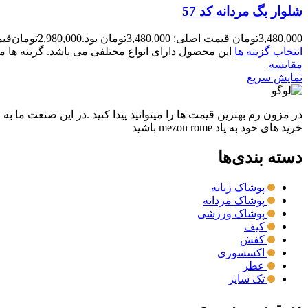
شلوار بگ مردانه کد 57
3,480,000
تومان
قیمت اصلی: 3,480,000تومان بود.
2,980,000
تومان
قیمت ف
انتخاب گزینه ها
این محصول دارای انواع مختلفی می باشد. گزینه ه
مقايسه
نمایش سریع
در مزون رم بهترین قیمت ها را میتوانید پیدا کنید .در این صنعت ما به
خرید های خود به یاد mezon rome باشید
دسته بندی‌ها
پوشاک زنانه
پوشاک مردانه
پوشاک ورزشی
کیف
کفش
اکسسوری
عطر
تک سایز