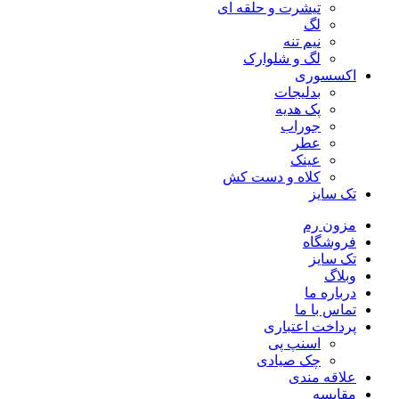
تیشرت و حلقه ای
لگ
نیم تنه
لگ و شلوارک
اکسسوری
بدلیجات
پک هدیه
جوراب
عطر
عینک
کلاه و دست کش
تک سایز
مزون رم
فروشگاه
تک سایز
وبلاگ
درباره ما
تماس با ما
پرداخت اعتباری
اسنپ پی
چک صیادی
علاقه مندی
مقايسه