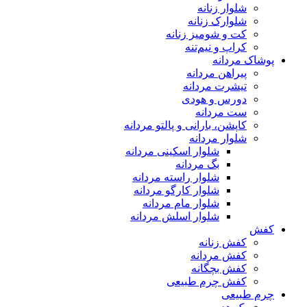
شلوار زنانه
شلوارک زنانه
کت و شومیز زنانه
کراپ و نیم‌تنه
پوشاک مردانه
پیراهن مردانه
تیشرت مردانه
دورس و هودی
ست مردانه
کاپشن، بارانی و پالتو مردانه
شلوار مردانه
شلوار اسکینی مردانه
بگ مردانه
شلوار راسته مردانه
شلوار کارگو مردانه
شلوار مام مردانه
شلوار اسلش مردانه
کفش
کفش زنانه
کفش مردانه
کفش بچگانه
کفش چرم طبیعی
چرم طبیعی