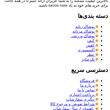
بالاترین کیفیت ممکنه را به شما عزیزان ارائه کنیم تا در همه حالت
برای خرید های خود به یاد mezon rome باشید
دسته بندی‌ها
پوشاک زنانه
پوشاک مردانه
پوشاک ورزشی
کیف
کفش
اکسسوری
عطر
تک سایز
دسترسی سریع
فروشگاه
درباره ما
تماس با ما
پرداخت اعتباری
پیگیری سفارشات
شرایط تعویض و مرجوع کالا
راهنمای ارسال سفارشات