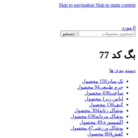
Skip to navigation
Skip to main content
0
مورد
جستجو
بگ کد 77
دسته بندی ها
تک سایز
156 محصول
چرم طبیعی
94 محصول
ساعت
438 محصول
لباس زیر
1 محصول
کیف
136 محصول
پوشاک زنانه
304 محصول
پوشاک مردانه
636 محصول
اکسسوری
49 محصول
پوشاک ورزشی
47 محصول
کفش
804 محصول