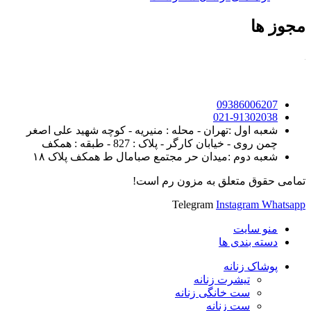
مجوز ها
09386006207
021-91302038
شعبه اول :تهران - محله : منیریه - کوچه شهید علی اصغر
چمن روی - خیابان کارگر - پلاک : 827 - طبقه : همکف
شعبه دوم :میدان حر مجتمع صبامال ط همکف پلاک ۱۸
تمامی حقوق متعلق به مزون رم است!
Telegram
Instagram
Whatsapp
منو سایت
دسته بندی ها
پوشاک زنانه
تیشرت زنانه
ست خانگی زنانه
ست زنانه