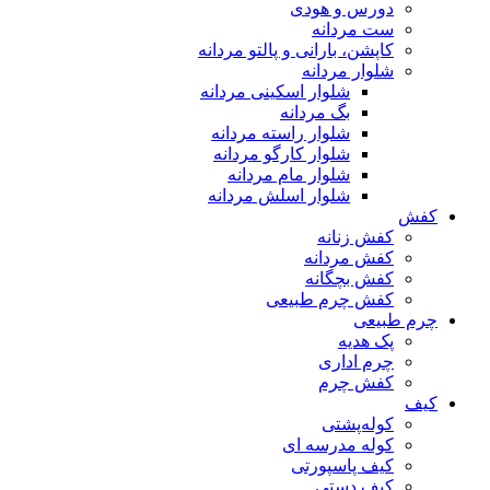
دورس و هودی
ست مردانه
کاپشن، بارانی و پالتو مردانه
شلوار مردانه
شلوار اسکینی مردانه
بگ مردانه
شلوار راسته مردانه
شلوار کارگو مردانه
شلوار مام مردانه
شلوار اسلش مردانه
کفش
کفش زنانه
کفش مردانه
کفش بچگانه
کفش چرم طبیعی
چرم طبیعی
پک هدیه
چرم اداری
کفش چرم
کیف
کوله‌پشتی
کوله مدرسه ای
کیف پاسپورتی
کیف دستی