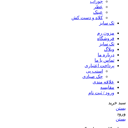
جوراب
عطر
عینک
کلاه و دست کش
تک سایز
مزون رم
فروشگاه
تک سایز
وبلاگ
درباره ما
تماس با ما
پرداخت اعتباری
اسنپ پی
چک صیادی
علاقه مندی
مقايسه
ورود / ثبت نام
سبد خرید
بستن
ورود
بستن