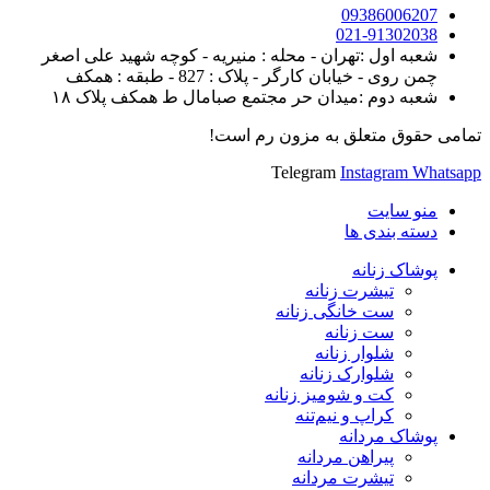
09386006207
021-91302038
شعبه اول :تهران - محله : منیریه - کوچه شهید علی اصغر
چمن روی - خیابان کارگر - پلاک : 827 - طبقه : همکف
شعبه دوم :میدان حر مجتمع صبامال ط همکف پلاک ۱۸
تمامی حقوق متعلق به مزون رم است!
Telegram
Instagram
Whatsapp
منو سایت
دسته بندی ها
پوشاک زنانه
تیشرت زنانه
ست خانگی زنانه
ست زنانه
شلوار زنانه
شلوارک زنانه
کت و شومیز زنانه
کراپ و نیم‌تنه
پوشاک مردانه
پیراهن مردانه
تیشرت مردانه