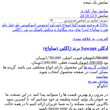
نمایش یک نتیجه
نمایش نوار کناری
نمایش
9
12
18
24
-55%
فروخته شده
آکوا
آمواج اینترلود
اونتوس
اینوکنوس
بلو چنل
تام
فورد
ساواج
لیبرا
مای وی
مگاماره
ویکتوریاسکرت
یور ژاکلین
افزودن به علاقه مندی
ادکلن Sawage برند ژاکلین (ساواج)
3,780,000
تومان
قیمت اصلی: 3,780,000تومان
بود.
1,690,000
تومان
قیمت فعلی: 1,690,000تومان.
انتخاب گزینه ها
این محصول دارای انواع مختلفی می باشد. گزینه ها
ممکن است در صفحه محصول انتخاب شوند
مقايسه
نمایش سریع
در مزون رم بهترین قیمت ها را میتوانید پیدا کنید .در این صنعت ما
به عنوان یک تولید کننده وظیفه ی خود میدانیم که با کمترین سود
بالاترین کیفیت ممکنه را به شما عزیزان ارائه کنیم تا در همه حالت
برای خرید های خود به یاد mezon rome باشید