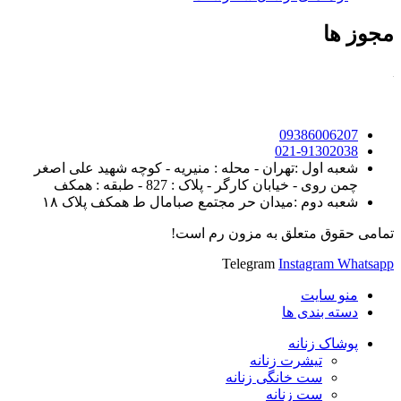
مجوز ها
09386006207
021-91302038
شعبه اول :تهران - محله : منیریه - کوچه شهید علی اصغر
چمن روی - خیابان کارگر - پلاک : 827 - طبقه : همکف
شعبه دوم :میدان حر مجتمع صبامال ط همکف پلاک ۱۸
تمامی حقوق متعلق به مزون رم است!
Telegram
Instagram
Whatsapp
منو سایت
دسته بندی ها
پوشاک زنانه
تیشرت زنانه
ست خانگی زنانه
ست زنانه