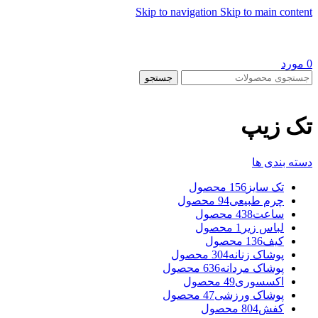
Skip to navigation
Skip to main content
0
مورد
جستجو
تک زیپ
دسته بندی ها
تک سایز
156 محصول
چرم طبیعی
94 محصول
ساعت
438 محصول
لباس زیر
1 محصول
کیف
136 محصول
پوشاک زنانه
304 محصول
پوشاک مردانه
636 محصول
اکسسوری
49 محصول
پوشاک ورزشی
47 محصول
کفش
804 محصول