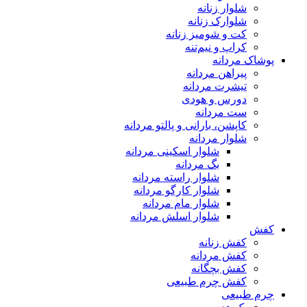
شلوار زنانه
شلوارک زنانه
کت و شومیز زنانه
کراپ و نیم‌تنه
پوشاک مردانه
پیراهن مردانه
تیشرت مردانه
دورس و هودی
ست مردانه
کاپشن، بارانی و پالتو مردانه
شلوار مردانه
شلوار اسکینی مردانه
بگ مردانه
شلوار راسته مردانه
شلوار کارگو مردانه
شلوار مام مردانه
شلوار اسلش مردانه
کفش
کفش زنانه
کفش مردانه
کفش بچگانه
کفش چرم طبیعی
چرم طبیعی