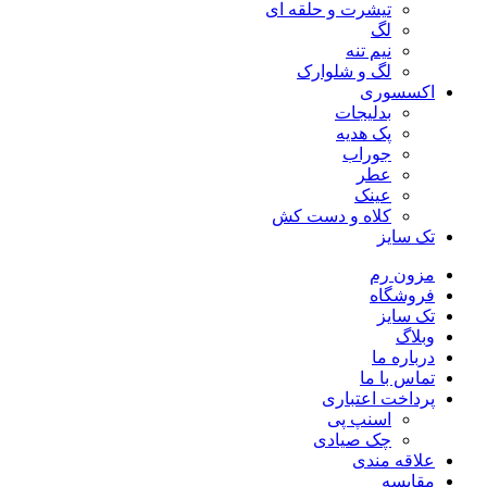
تیشرت و حلقه ای
لگ
نیم تنه
لگ و شلوارک
اکسسوری
بدلیجات
پک هدیه
جوراب
عطر
عینک
کلاه و دست کش
تک سایز
مزون رم
فروشگاه
تک سایز
وبلاگ
درباره ما
تماس با ما
پرداخت اعتباری
اسنپ پی
چک صیادی
علاقه مندی
مقايسه