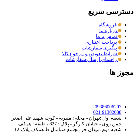
دسترسی سریع
فروشگاه
درباره ما
تماس با ما
پرداخت اعتباری
پیگیری سفارشات
شرایط تعویض و مرجوع کالا
راهنمای ارسال سفارشات
مجوز ها
09386006207
021-91302038
شعبه اول :تهران - محله : منیریه - کوچه شهید علی اصغر
چمن روی - خیابان کارگر - پلاک : 827 - طبقه : همکف
شعبه دوم :میدان حر مجتمع صبامال ط همکف پلاک ۱۸