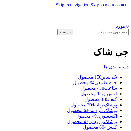
Skip to navigation
Skip to main content
0
مورد
جستجو
جی شاک
دسته بندی ها
تک سایز
156 محصول
چرم طبیعی
94 محصول
ساعت
438 محصول
لباس زیر
1 محصول
کیف
136 محصول
پوشاک زنانه
304 محصول
پوشاک مردانه
636 محصول
اکسسوری
49 محصول
پوشاک ورزشی
47 محصول
کفش
804 محصول