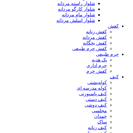
شلوار راسته مردانه
شلوار کارگو مردانه
شلوار مام مردانه
شلوار اسلش مردانه
کفش
کفش زنانه
کفش مردانه
کفش بچگانه
کفش چرم طبیعی
چرم طبیعی
پک هدیه
چرم اداری
کفش چرم
کیف
کوله‌پشتی
کوله مدرسه ای
کیف پاسپورتی
کیف دستی
کیف دوشی
مجلسی
چمدان
ساک
کیف زنانه