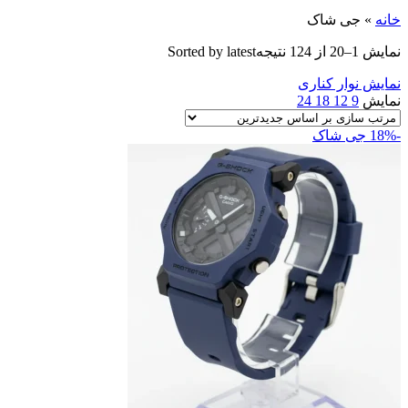
خانه
»
جی شاک
نمایش 1–20 از 124 نتیجه
Sorted by latest
نمایش نوار کناری
نمایش
9
12
18
24
-18%
جی شاک