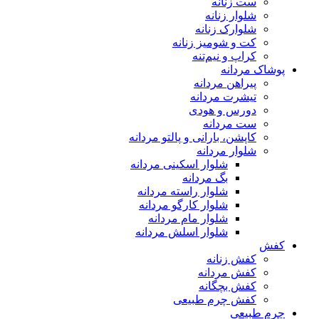
ست زنانه
شلوار زنانه
شلوارک زنانه
کت و شومیز زنانه
کراپ و نیم‌تنه
پوشاک مردانه
پیراهن مردانه
تیشرت مردانه
دورس و هودی
ست مردانه
کاپشن، بارانی و پالتو مردانه
شلوار مردانه
شلوار اسکینی مردانه
بگ مردانه
شلوار راسته مردانه
شلوار کارگو مردانه
شلوار مام مردانه
شلوار اسلش مردانه
کفش
کفش زنانه
کفش مردانه
کفش بچگانه
کفش چرم طبیعی
چرم طبیعی