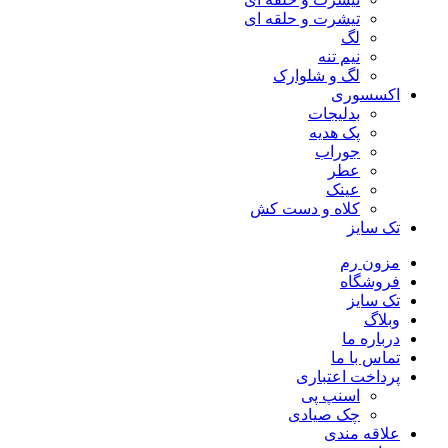
تیشرت و حلقه ای
لگ
نیم تنه
لگ و شلوارک
اکسسوری
بدلیجات
پک هدیه
جوراب
عطر
عینک
کلاه و دست کش
تک سایز
مزون رم
فروشگاه
تک سایز
وبلاگ
درباره ما
تماس با ما
پرداخت اعتباری
اسنپ پی
چک صیادی
علاقه مندی