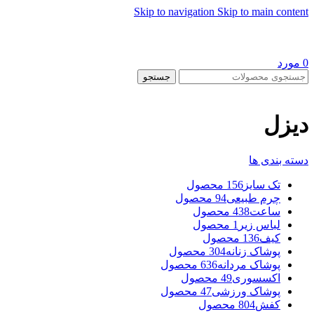
Skip to navigation
Skip to main content
0
مورد
جستجو
دیزل
دسته بندی ها
تک سایز
156 محصول
چرم طبیعی
94 محصول
ساعت
438 محصول
لباس زیر
1 محصول
کیف
136 محصول
پوشاک زنانه
304 محصول
پوشاک مردانه
636 محصول
اکسسوری
49 محصول
پوشاک ورزشی
47 محصول
کفش
804 محصول