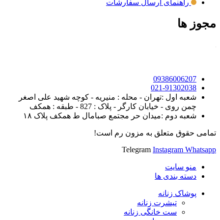
راهنمای ارسال سفارشات
مجوز ها
09386006207
021-91302038
شعبه اول :تهران - محله : منیریه - کوچه شهید علی اصغر
چمن روی - خیابان کارگر - پلاک : 827 - طبقه : همکف
شعبه دوم :میدان حر مجتمع صبامال ط همکف پلاک ۱۸
تمامی حقوق متعلق به مزون رم است!
Telegram
Instagram
Whatsapp
منو سایت
دسته بندی ها
پوشاک زنانه
تیشرت زنانه
ست خانگی زنانه