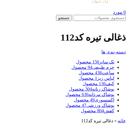
0
مورد
جستجو
ذغالی تیره کد112
دسته بندی ها
تک سایز
156 محصول
چرم طبیعی
94 محصول
ساعت
438 محصول
لباس زیر
1 محصول
کیف
136 محصول
پوشاک زنانه
304 محصول
پوشاک مردانه
636 محصول
اکسسوری
49 محصول
پوشاک ورزشی
47 محصول
کفش
804 محصول
خانه
»
ذغالی تیره کد112