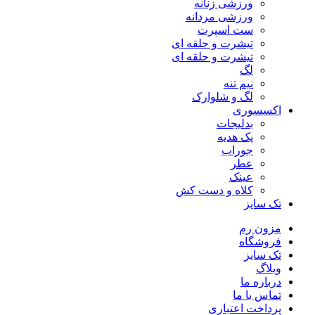
ورزشی زنانه
ورزشی مردانه
ست اسپرت
تیشرت و حلقه ای
تیشرت و حلقه ای
لگ
نیم تنه
لگ و شلوارک
اکسسوری
بدلیجات
پک هدیه
جوراب
عطر
عینک
کلاه و دست کش
تک سایز
مزون رم
فروشگاه
تک سایز
وبلاگ
درباره ما
تماس با ما
پرداخت اعتباری