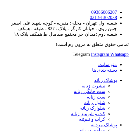
09386006207
021-91302038
شعبه اول :تهران - محله : منیریه - کوچه شهید علی اصغر
چمن روی - خیابان کارگر - پلاک : 827 - طبقه : همکف
شعبه دوم :میدان حر مجتمع صبامال ط همکف پلاک ۱۸
تمامی حقوق متعلق به مزون رم است!
Telegram
Instagram
Whatsapp
منو سایت
دسته بندی ها
پوشاک زنانه
تیشرت زنانه
ست خانگی زنانه
ست زنانه
شلوار زنانه
شلوارک زنانه
کت و شومیز زنانه
کراپ و نیم‌تنه
پوشاک مردانه
پیراهن مردانه