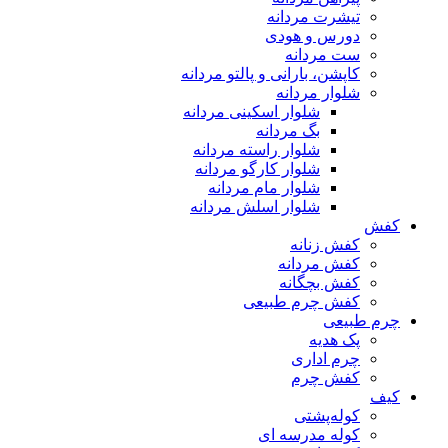
تیشرت مردانه
دورس و هودی
ست مردانه
کاپشن، بارانی و پالتو مردانه
شلوار مردانه
شلوار اسکینی مردانه
بگ مردانه
شلوار راسته مردانه
شلوار کارگو مردانه
شلوار مام مردانه
شلوار اسلش مردانه
کفش
کفش زنانه
کفش مردانه
کفش بچگانه
کفش چرم طبیعی
چرم طبیعی
پک هدیه
چرم اداری
کفش چرم
کیف
کوله‌پشتی
کوله مدرسه ای