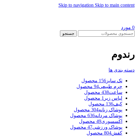
Skip to navigation
Skip to main content
0
مورد
جستجو
رندوم
دسته بندی ها
تک سایز
156 محصول
چرم طبیعی
94 محصول
ساعت
438 محصول
لباس زیر
1 محصول
کیف
136 محصول
پوشاک زنانه
304 محصول
پوشاک مردانه
636 محصول
اکسسوری
49 محصول
پوشاک ورزشی
47 محصول
کفش
804 محصول