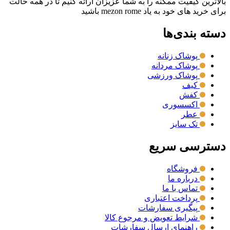
بالاترین کیفیت ممکنه را به شما عزیزان ارائه کنیم تا در همه حالت
برای خرید های خود به یاد mezon rome باشید
دسته بندی‌ها
پوشاک زنانه
پوشاک مردانه
پوشاک ورزشی
کیف
کفش
اکسسوری
عطر
تک سایز
دسترسی سریع
فروشگاه
درباره ما
تماس با ما
پرداخت اعتباری
پیگیری سفارشات
شرایط تعویض و مرجوع کالا
راهنمای ارسال سفارشات