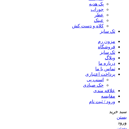
پک هدیه
جوراب
عطر
عینک
کلاه و دست کش
تک سایز
مزون رم
فروشگاه
تک سایز
وبلاگ
درباره ما
تماس با ما
پرداخت اعتباری
اسنپ پی
چک صیادی
علاقه مندی
مقايسه
ورود / ثبت نام
سبد خرید
بستن
ورود
بستن