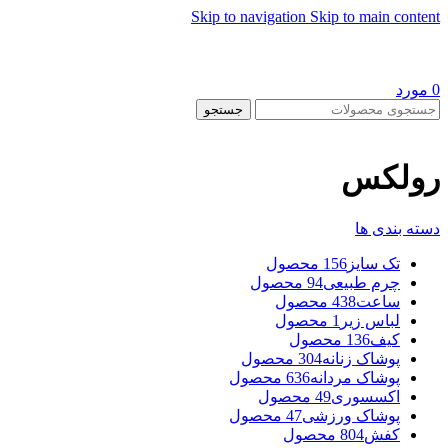
Skip to navigation
Skip to main content
0
مورد
جستجو
رولکس
دسته بندی ها
تک سایز
156 محصول
چرم طبیعی
94 محصول
ساعت
438 محصول
لباس زیر
1 محصول
کیف
136 محصول
پوشاک زنانه
304 محصول
پوشاک مردانه
636 محصول
اکسسوری
49 محصول
پوشاک ورزشی
47 محصول
کفش
804 محصول