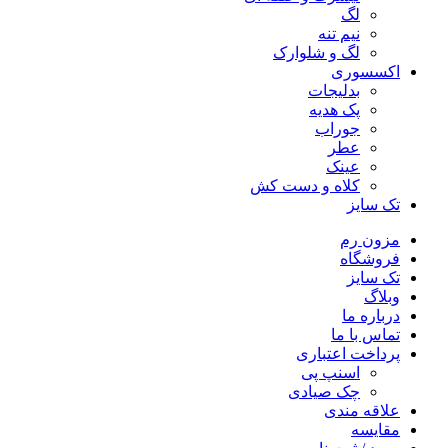
لگ
نیم تنه
لگ و شلوارک
اکسسوری
بدلیجات
پک هدیه
جوراب
عطر
عینک
کلاه و دست کش
تک سایز
مزون رم
فروشگاه
تک سایز
وبلاگ
درباره ما
تماس با ما
پرداخت اعتباری
اسنپ پی
چک صیادی
علاقه مندی
مقايسه