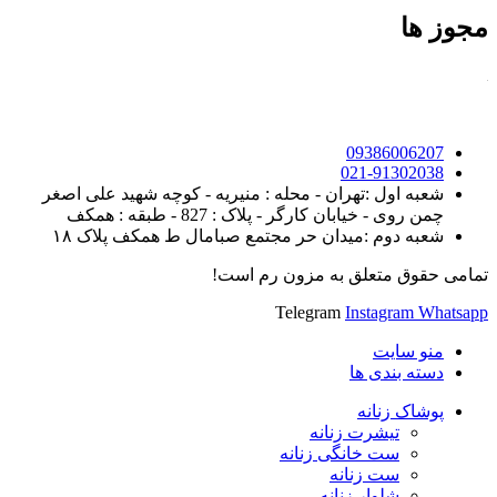
مجوز ها
09386006207
021-91302038
شعبه اول :تهران - محله : منیریه - کوچه شهید علی اصغر
چمن روی - خیابان کارگر - پلاک : 827 - طبقه : همکف
شعبه دوم :میدان حر مجتمع صبامال ط همکف پلاک ۱۸
تمامی حقوق متعلق به مزون رم است!
Telegram
Instagram
Whatsapp
منو سایت
دسته بندی ها
پوشاک زنانه
تیشرت زنانه
ست خانگی زنانه
ست زنانه
شلوار زنانه