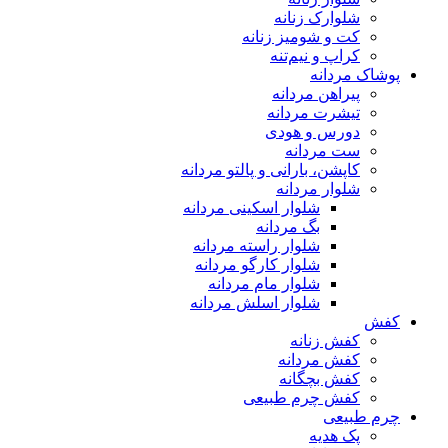
شلوارک زنانه
کت و شومیز زنانه
کراپ و نیم‌تنه
پوشاک مردانه
پیراهن مردانه
تیشرت مردانه
دورس و هودی
ست مردانه
کاپشن، بارانی و پالتو مردانه
شلوار مردانه
شلوار اسکینی مردانه
بگ مردانه
شلوار راسته مردانه
شلوار کارگو مردانه
شلوار مام مردانه
شلوار اسلش مردانه
کفش
کفش زنانه
کفش مردانه
کفش بچگانه
کفش چرم طبیعی
چرم طبیعی
پک هدیه