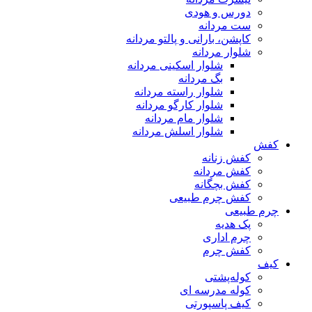
دورس و هودی
ست مردانه
کاپشن، بارانی و پالتو مردانه
شلوار مردانه
شلوار اسکینی مردانه
بگ مردانه
شلوار راسته مردانه
شلوار کارگو مردانه
شلوار مام مردانه
شلوار اسلش مردانه
کفش
کفش زنانه
کفش مردانه
کفش بچگانه
کفش چرم طبیعی
چرم طبیعی
پک هدیه
چرم اداری
کفش چرم
کیف
کوله‌پشتی
کوله مدرسه ای
کیف پاسپورتی