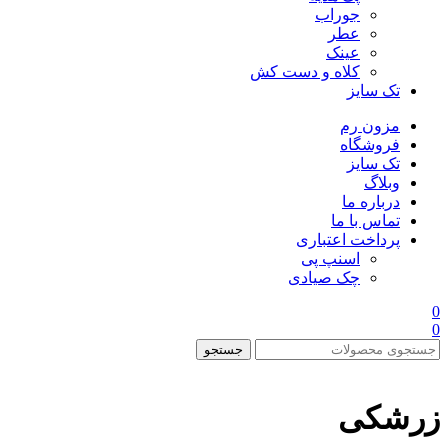
جوراب
عطر
عینک
کلاه و دست کش
تک سایز
مزون رم
فروشگاه
تک سایز
وبلاگ
درباره ما
تماس با ما
پرداخت اعتباری
اسنپ پی
چک صیادی
0
0
جستجو
زرشکی