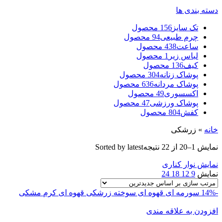
دسته بندی ها
تک سایز
156 محصول
چرم طبیعی
94 محصول
ساعت
438 محصول
لباس زیر
1 محصول
کیف
136 محصول
پوشاک زنانه
304 محصول
پوشاک مردانه
636 محصول
اکسسوری
49 محصول
پوشاک ورزشی
47 محصول
کفش
804 محصول
خانه
»
زرشکی
نمایش 1–20 از 22 نتیجه
Sorted by latest
نمایش نوار کناری
نمایش
9
12
18
24
-14%
سورمه ای
قهوه ای سوخته
زرشکی
قهوه ای
کرم
مشکی
افزودن به علاقه مندی