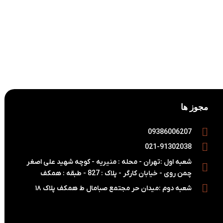
مجوز ها
09386006207
021-91302038
شعبه اول :تهران - محله : منیریه - کوچه شهید علی اصغر
چمن روی - خیابان کارگر - پلاک : 827 - طبقه : همکف
شعبه دوم :میدان حر مجتمع صبامال ط همکف پلاک ۱۸