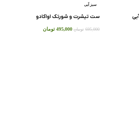
سبز آبی
بی
ست تیشرت و شورتک اواکادو
495,000
تومان
695,000
تومان