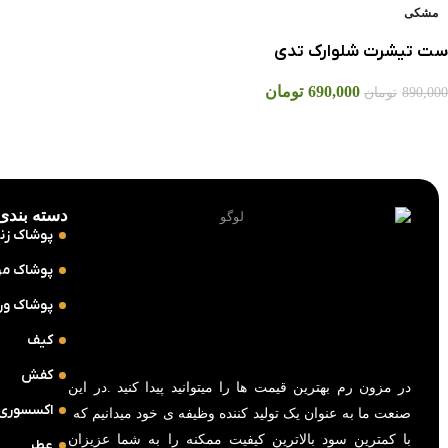
مشکی
ست تیشرت شلوارک تدی
690,000
تومان
890,000
تومان
دسته بندی‌
پوشاک زنا
پوشاک مر
پوشاک ور
کیف
کفش
در مزون رم بهترین قیمت ها را میتوانید پیدا کنید .در این
اکسسوری
صنعت ما به عنوان یک تولید کننده وظیفه ی خود میدانیم که
با کمترین سود بالاترین کیفیت ممکنه را به شما عزیزان
عطر