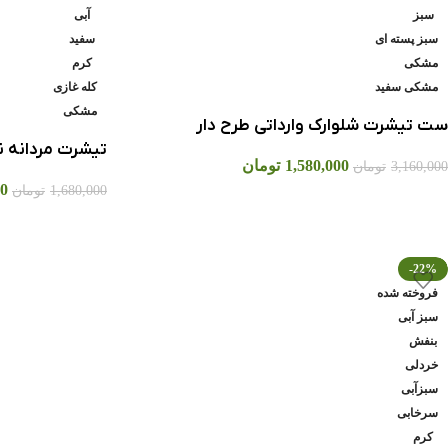
سبز
آبی
سبز پسته ای
سفید
مشکی
کرم
مشکی سفید
کله غازی
مشکی
ست تيشرت شلوارک وارداتي طرح دار
تیشرت مردانه ن
1,580,000
تومان
3,160,000
تومان
00
1,680,000
تومان
-22%
فروخته شده
سبز آبی
بنفش
خردلی
سبزآبی
سرخابی
کرم