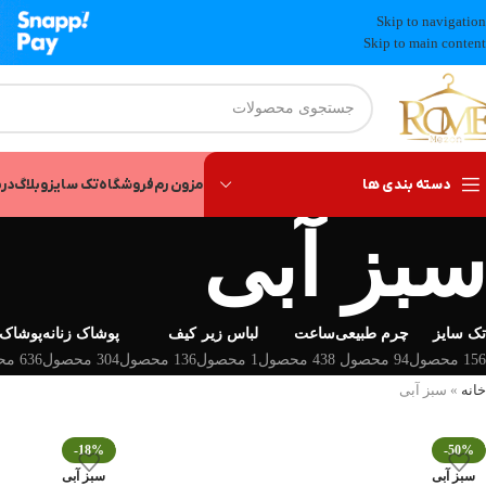
Skip to navigation
Skip to main content
دسته بندی ها
مزون رم
فروشگاه
تک سایز
وبلاگ
درب
سبز آبی
تک سایز
چرم طبیعی
ساعت
لباس زیر
کیف
پوشاک زنانه
پوشاک 
156 محصول
94 محصول
438 محصول
1 محصول
136 محصول
304 محصول
636 محصول
خانه
»
سبز آبی
-18%
-50%
سبز آبی
سبز آبی