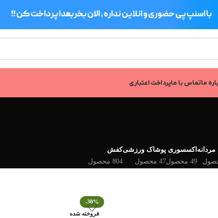
اره ما
تماس با ما
پرداخت اعتباری
مردانه
اکسسوری
پوشاک ورزشی
کفش
49 محصول
47 محصول
804 محصول
-30%
فروخته شده