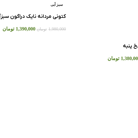
سبز آبی
کتوني مردانه نايک دراگون سبزآ
1,390,000
تومان
1,980,000
تومان
خ پنبه
1,380,0
تومان