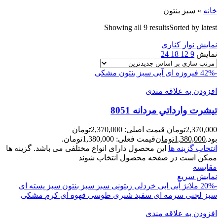
خانه
»
سبز بنتون
Showing all 9 results
Sorted by latest
نمایش نوار کناری
نمایش
9
12
18
24
-42%
فیروزه ای
آبی
سبز بنتون
مشکی
افزودن به علاقه مندی
تيشرت وارداتي مردانه 8051
2,370,000
تومان
قیمت اصلی: 2,370,000تومان
بود.
1,380,000
تومان
قیمت فعلی: 1,380,000تومان.
انتخاب گزینه ها
این محصول دارای انواع مختلفی می باشد. گزینه ها
ممکن است در صفحه محصول انتخاب شوند
مقايسه
نمایش سریع
-20%
ملانژ
آبی
ابی
خردلی
زیتونی
سبز
سبز بنتون
سبز پسته ای
سبز لجنی
سرمه ای
سفید
شیری
طوسی
قهوه ای
کرم
مشکی
افزودن به علاقه مندی