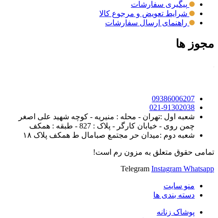
پیگیری سفارشات
شرایط تعویض و مرجوع کالا
راهنمای ارسال سفارشات
مجوز ها
09386006207
021-91302038
شعبه اول :تهران - محله : منیریه - کوچه شهید علی اصغر
چمن روی - خیابان کارگر - پلاک : 827 - طبقه : همکف
شعبه دوم :میدان حر مجتمع صبامال ط همکف پلاک ۱۸
تمامی حقوق متعلق به مزون رم است!
Telegram
Instagram
Whatsapp
منو سایت
دسته بندی ها
پوشاک زنانه