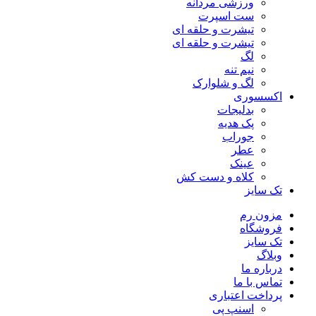
ورزشی مردانه
ست اسپرت
تیشرت و حلقه ای
تیشرت و حلقه ای
لگ
نیم تنه
لگ و شلوارک
اکسسوری
بدلیجات
پک هدیه
جوراب
عطر
عینک
کلاه و دست کش
تک سایز
مزون رم
فروشگاه
تک سایز
وبلاگ
درباره ما
تماس با ما
پرداخت اعتباری
اسنپ پی