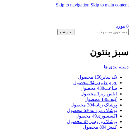
Skip to navigation
Skip to main content
0
مورد
جستجو
سبز بنتون
دسته بندی ها
تک سایز
156 محصول
چرم طبیعی
94 محصول
ساعت
438 محصول
لباس زیر
1 محصول
کیف
136 محصول
پوشاک زنانه
304 محصول
پوشاک مردانه
636 محصول
اکسسوری
49 محصول
پوشاک ورزشی
47 محصول
کفش
804 محصول