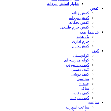
شلوار اسلش مردانه
کفش
کفش زنانه
کفش مردانه
کفش بچگانه
کفش چرم طبیعی
چرم طبیعی
پک هدیه
چرم اداری
کفش چرم
کیف
کوله‌پشتی
کوله مدرسه ای
کیف پاسپورتی
کیف دستی
کیف دوشی
مجلسی
چمدان
ساک
کیف زنانه
کیف مردانه
ساعت
ساعت اسپرت