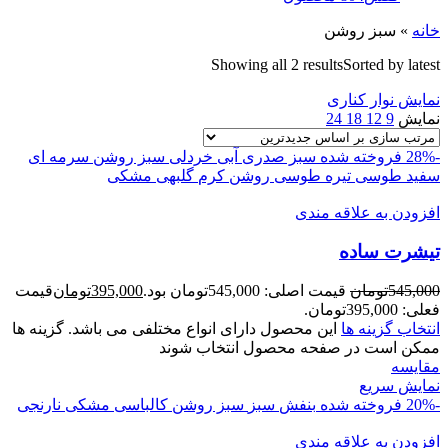
خانه
»
سبز روشن
Showing all 2 results
Sorted by latest
نمایش نوار کناری
نمایش
9
12
18
24
-28%
فروخته شده
سبز صدری
آبی
خردلی
سبز روشن
سرمه ای
سفید
طوسی تیره
طوسی روشن
کرم
گلبهی
مشکی
افزودن به علاقه مندی
تيشرت ساده
545,000
تومان
قیمت اصلی: 545,000تومان بود.
395,000
تومان
قیمت
فعلی: 395,000تومان.
انتخاب گزینه ها
این محصول دارای انواع مختلفی می باشد. گزینه ها
ممکن است در صفحه محصول انتخاب شوند
مقايسه
نمایش سریع
-20%
فروخته شده
بنفش
سبز
سبز روشن
کالباسی
مشکی
نارنجی
افزودن به علاقه مندی