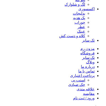
لگ و شلوارک
اکسسوری
بدلیجات
پک هدیه
جوراب
عطر
عینک
کلاه و دست کش
تک سایز
مزون رم
فروشگاه
تک سایز
وبلاگ
درباره ما
تماس با ما
پرداخت اعتباری
اسنپ پی
چک صیادی
علاقه مندی
مقايسه
ورود / ثبت نام