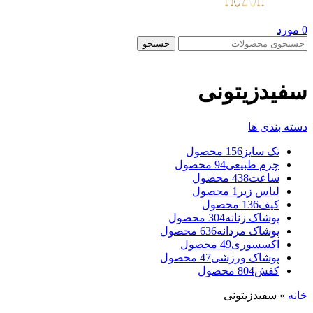
0
مورد
جستجو
سفیدزیتونی
دسته بندی ها
تک سایز
156 محصول
چرم طبیعی
94 محصول
ساعت
438 محصول
لباس زیر
1 محصول
کیف
136 محصول
پوشاک زنانه
304 محصول
پوشاک مردانه
636 محصول
اکسسوری
49 محصول
پوشاک ورزشی
47 محصول
کفش
804 محصول
خانه
»
سفیدزیتونی