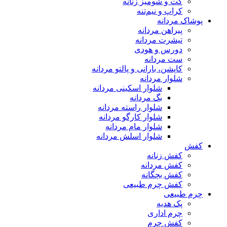
کت و شومیز زنانه
کراپ و نیم‌تنه
پوشاک مردانه
پیراهن مردانه
تیشرت مردانه
دورس و هودی
ست مردانه
کاپشن، بارانی و پالتو مردانه
شلوار مردانه
شلوار اسکینی مردانه
بگ مردانه
شلوار راسته مردانه
شلوار کارگو مردانه
شلوار مام مردانه
شلوار اسلش مردانه
کفش
کفش زنانه
کفش مردانه
کفش بچگانه
کفش چرم طبیعی
چرم طبیعی
پک هدیه
چرم اداری
کفش چرم