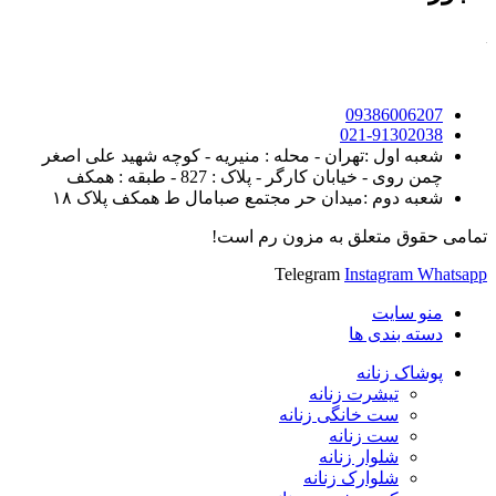
09386006207
021-91302038
شعبه اول :تهران - محله : منیریه - کوچه شهید علی اصغر
چمن روی - خیابان کارگر - پلاک : 827 - طبقه : همکف
شعبه دوم :میدان حر مجتمع صبامال ط همکف پلاک ۱۸
تمامی حقوق متعلق به مزون رم است!
Telegram
Instagram
Whatsapp
منو سایت
دسته بندی ها
پوشاک زنانه
تیشرت زنانه
ست خانگی زنانه
ست زنانه
شلوار زنانه
شلوارک زنانه