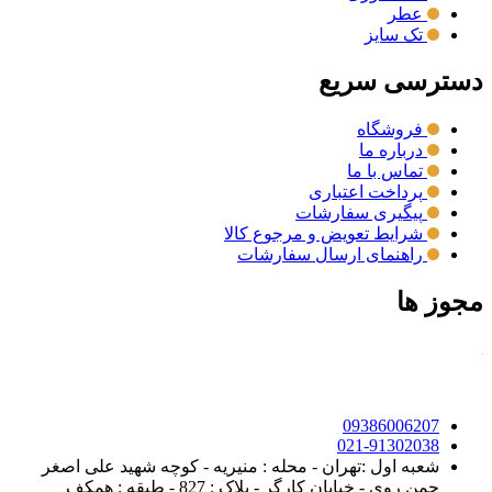
عطر
تک سایز
دسترسی سریع
فروشگاه
درباره ما
تماس با ما
پرداخت اعتباری
پیگیری سفارشات
شرایط تعویض و مرجوع کالا
راهنمای ارسال سفارشات
مجوز ها
09386006207
021-91302038
شعبه اول :تهران - محله : منیریه - کوچه شهید علی اصغر
چمن روی - خیابان کارگر - پلاک : 827 - طبقه : همکف