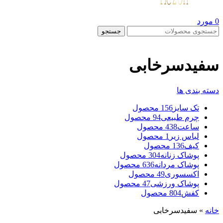
0
مورد
جستجو
سفیدسرخابی
دسته بندی ها
تک سایز
156 محصول
چرم طبیعی
94 محصول
ساعت
438 محصول
لباس زیر
1 محصول
کیف
136 محصول
پوشاک زنانه
304 محصول
پوشاک مردانه
636 محصول
اکسسوری
49 محصول
پوشاک ورزشی
47 محصول
کفش
804 محصول
خانه
»
سفیدسرخابی