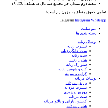
شعبه دوم :میدان حر مجتمع صبامال ط همکف پلاک ۱۸
تمامی حقوق متعلق به مزون رم است!
Telegram
Instagram
Whatsapp
منو سایت
دسته بندی ها
پوشاک زنانه
تیشرت زنانه
ست خانگی زنانه
ست زنانه
شلوار زنانه
شلوارک زنانه
کت و شومیز زنانه
کراپ و نیم‌تنه
پوشاک مردانه
پیراهن مردانه
تیشرت مردانه
دورس و هودی
ست مردانه
کاپشن، بارانی و پالتو مردانه
شلوار مردانه