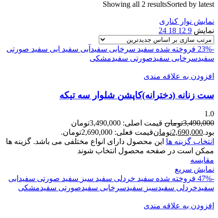
Showing all 2 results
Sorted by latest
نمایش نوار کناری
نمایش
9
12
18
24
-23%
فروخته شده
سفید سرخابی
سفیدآبی
سفید ابی
سفید صورتی
سفیدسرخابی
سفیدصورتی
سفیدمشکی
افزودن به علاقه مندی
ست زنانه (دخترانه)کاپشن شلوار سه تیکه
1.0
3,490,000
تومان
قیمت اصلی: 3,490,000تومان
بود.
2,690,000
تومان
قیمت فعلی: 2,690,000تومان.
انتخاب گزینه ها
این محصول دارای انواع مختلفی می باشد. گزینه ها
ممکن است در صفحه محصول انتخاب شوند
مقايسه
نمایش سریع
-47%
فروخته شده
سفید خردلی
سفید سبز
سفید صورتی
سفیدابی
سفیدخردلی
سفیدسبز
سفیدسرخابی
سفیدصورتی
سفیدمشکی
افزودن به علاقه مندی