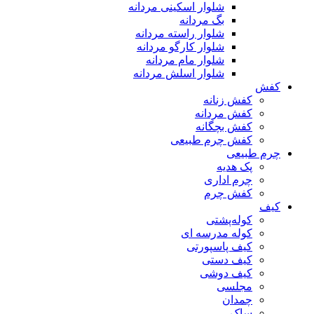
شلوار اسکینی مردانه
بگ مردانه
شلوار راسته مردانه
شلوار کارگو مردانه
شلوار مام مردانه
شلوار اسلش مردانه
کفش
کفش زنانه
کفش مردانه
کفش بچگانه
کفش چرم طبیعی
چرم طبیعی
پک هدیه
چرم اداری
کفش چرم
کیف
کوله‌پشتی
کوله مدرسه ای
کیف پاسپورتی
کیف دستی
کیف دوشی
مجلسی
چمدان
ساک