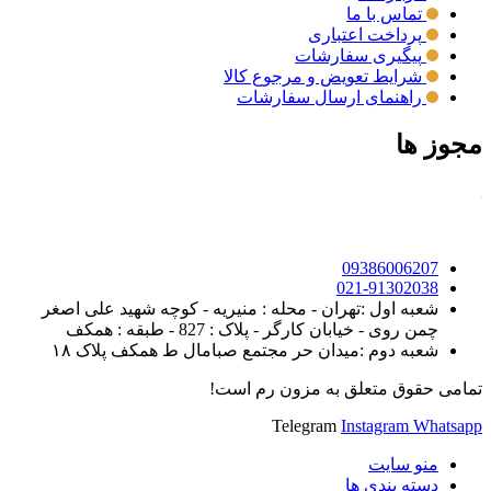
تماس با ما
پرداخت اعتباری
پیگیری سفارشات
شرایط تعویض و مرجوع کالا
راهنمای ارسال سفارشات
مجوز ها
09386006207
021-91302038
شعبه اول :تهران - محله : منیریه - کوچه شهید علی اصغر
چمن روی - خیابان کارگر - پلاک : 827 - طبقه : همکف
شعبه دوم :میدان حر مجتمع صبامال ط همکف پلاک ۱۸
تمامی حقوق متعلق به مزون رم است!
Telegram
Instagram
Whatsapp
منو سایت
دسته بندی ها