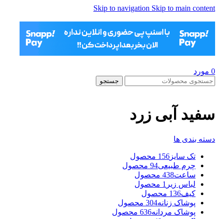
Skip to navigation
Skip to main content
0
مورد
جستجو
سفید آبی زرد
دسته بندی ها
تک سایز
156 محصول
چرم طبیعی
94 محصول
ساعت
438 محصول
لباس زیر
1 محصول
کیف
136 محصول
پوشاک زنانه
304 محصول
پوشاک مردانه
636 محصول