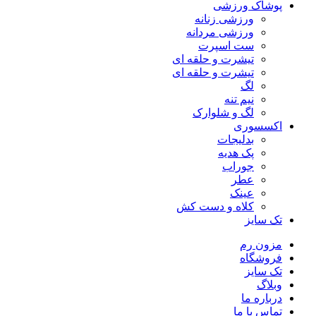
پوشاک ورزشی
ورزشی زنانه
ورزشی مردانه
ست اسپرت
تیشرت و حلقه ای
تیشرت و حلقه ای
لگ
نیم تنه
لگ و شلوارک
اکسسوری
بدلیجات
پک هدیه
جوراب
عطر
عینک
کلاه و دست کش
تک سایز
مزون رم
فروشگاه
تک سایز
وبلاگ
درباره ما
تماس با ما