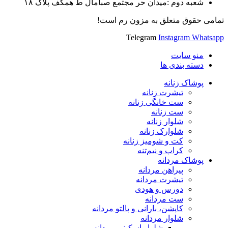
شعبه دوم :میدان حر مجتمع صبامال ط همکف پلاک ۱۸
تمامی حقوق متعلق به مزون رم است!
Telegram
Instagram
Whatsapp
منو سایت
دسته بندی ها
پوشاک زنانه
تیشرت زنانه
ست خانگی زنانه
ست زنانه
شلوار زنانه
شلوارک زنانه
کت و شومیز زنانه
کراپ و نیم‌تنه
پوشاک مردانه
پیراهن مردانه
تیشرت مردانه
دورس و هودی
ست مردانه
کاپشن، بارانی و پالتو مردانه
شلوار مردانه
شلوار اسکینی مردانه