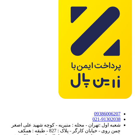
09386006207
021-91302038
شعبه اول :تهران - محله : منیریه - کوچه شهید علی اصغر
چمن روی - خیابان کارگر - پلاک : 827 - طبقه : همکف