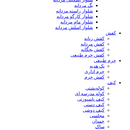
بگ مردانه
شلوار راسته مردانه
شلوار کارگو مردانه
شلوار مام مردانه
شلوار اسلش مردانه
کفش
کفش زنانه
کفش مردانه
کفش بچگانه
کفش چرم طبیعی
چرم طبیعی
پک هدیه
چرم اداری
کفش چرم
کیف
کوله‌پشتی
کوله مدرسه ای
کیف پاسپورتی
کیف دستی
کیف دوشی
مجلسی
چمدان
ساک