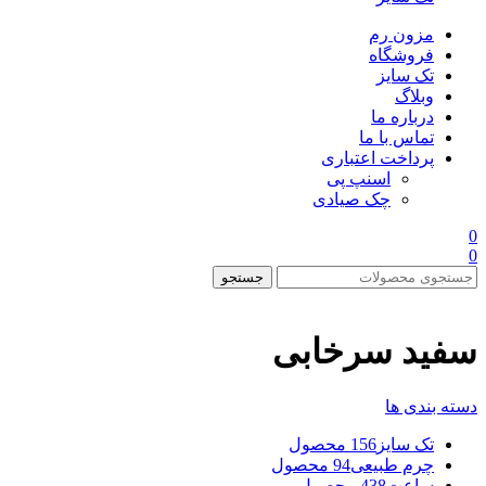
مزون رم
فروشگاه
تک سایز
وبلاگ
درباره ما
تماس با ما
پرداخت اعتباری
اسنپ پی
چک صیادی
0
0
جستجو
سفید سرخابی
دسته بندی ها
تک سایز
156 محصول
چرم طبیعی
94 محصول
ساعت
438 محصول