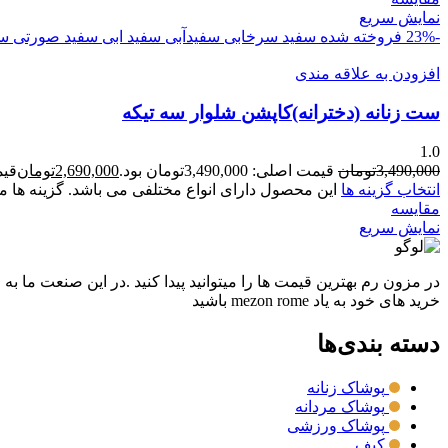
نمایش سریع
-23%
فروخته شده
سفید سرخابی
سفیدآبی
سفید ابی
سفید صورتی
سف
افزودن به علاقه مندی
ست زنانه (دخترانه)کاپشن شلوار سه تیکه
1.0
3,490,000
تومان
قیمت اصلی: 3,490,000تومان بود.
2,690,000
تومان
قیمت ف
انتخاب گزینه ها
این محصول دارای انواع مختلفی می باشد. گزینه ه
مقايسه
نمایش سریع
در مزون رم بهترین قیمت ها را میتوانید پیدا کنید .در این صنعت ما به
خرید های خود به یاد mezon rome باشید
دسته بندی‌ها
پوشاک زنانه
پوشاک مردانه
پوشاک ورزشی
کیف