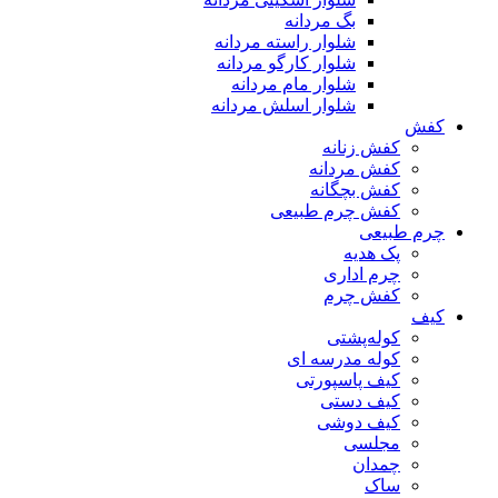
بگ مردانه
شلوار راسته مردانه
شلوار کارگو مردانه
شلوار مام مردانه
شلوار اسلش مردانه
کفش
کفش زنانه
کفش مردانه
کفش بچگانه
کفش چرم طبیعی
چرم طبیعی
پک هدیه
چرم اداری
کفش چرم
کیف
کوله‌پشتی
کوله مدرسه ای
کیف پاسپورتی
کیف دستی
کیف دوشی
مجلسی
چمدان
ساک