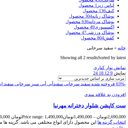
لباس زیر
1 محصول
کیف
136 محصول
پوشاک زنانه
304 محصول
پوشاک مردانه
636 محصول
اکسسوری
49 محصول
پوشاک ورزشی
47 محصول
کفش
804 محصول
خانه
»
سفید سرخابی
Showing all 2 results
Sorted by latest
نمایش نوار کناری
نمایش
9
12
18
24
-63%
فروخته شده
سفید سرخابی
سفیدآبی
آبی
سبز
سرخابی
سفید اب
افزودن به علاقه مندی
ست کاپشن شلوار دخترانه مهرنیا
2,690,000
تومان
–
1,490,000
تومان
Price range: 1,490,000تومان through 2,690,000تومان
انتخاب گزینه ها
این محصول دارای انواع مختلفی می باشد. گزینه ه
مقايسه