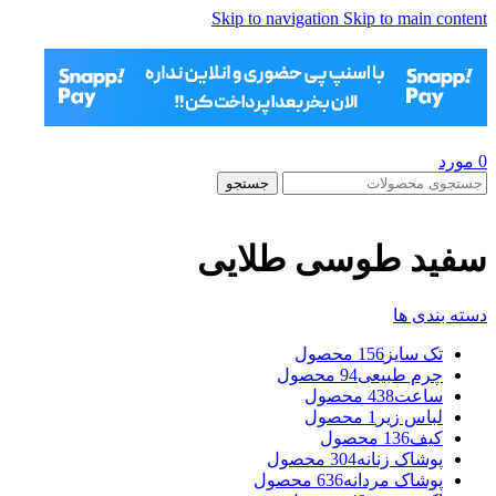
Skip to navigation
Skip to main content
0
مورد
جستجو
سفید طوسی طلایی
دسته بندی ها
تک سایز
156 محصول
چرم طبیعی
94 محصول
ساعت
438 محصول
لباس زیر
1 محصول
کیف
136 محصول
پوشاک زنانه
304 محصول
پوشاک مردانه
636 محصول