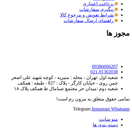
پرداخت اعتباری
پیگیری سفارشات
شرایط تعویض و مرجوع کالا
راهنمای ارسال سفارشات
مجوز ها
09386006207
021-91302038
شعبه اول :تهران - محله : منیریه - کوچه شهید علی اصغر
چمن روی - خیابان کارگر - پلاک : 827 - طبقه : همکف
شعبه دوم :میدان حر مجتمع صبامال ط همکف پلاک ۱۸
تمامی حقوق متعلق به مزون رم است!
Telegram
Instagram
Whatsapp
منو سایت
دسته بندی ها