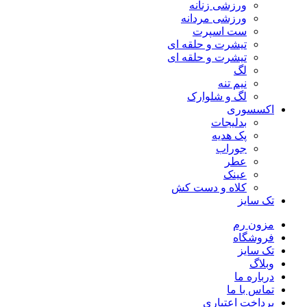
ورزشی زنانه
ورزشی مردانه
ست اسپرت
تیشرت و حلقه ای
تیشرت و حلقه ای
لگ
نیم تنه
لگ و شلوارک
اکسسوری
بدلیجات
پک هدیه
جوراب
عطر
عینک
کلاه و دست کش
تک سایز
مزون رم
فروشگاه
تک سایز
وبلاگ
درباره ما
تماس با ما
پرداخت اعتباری