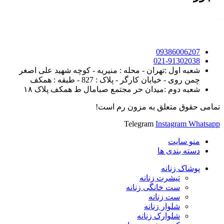
09386006207
021-91302038
شعبه اول :تهران - محله : منیریه - کوچه شهید علی اصغر
چمن روی - خیابان کارگر - پلاک : 827 - طبقه : همکف
شعبه دوم :میدان حر مجتمع صبامال ط همکف پلاک ۱۸
تمامی حقوق متعلق به مزون رم است!
Telegram
Instagram
Whatsapp
منو سایت
دسته بندی ها
پوشاک زنانه
تیشرت زنانه
ست خانگی زنانه
ست زنانه
شلوار زنانه
شلوارک زنانه