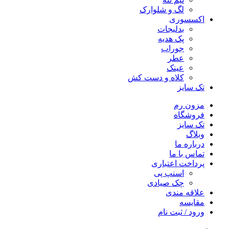
لگ و شلوارک
اکسسوری
بدلیجات
پک هدیه
جوراب
عطر
عینک
کلاه و دست کش
تک سایز
مزون رم
فروشگاه
تک سایز
وبلاگ
درباره ما
تماس با ما
پرداخت اعتباری
اسنپ پی
چک صیادی
علاقه مندی
مقايسه
ورود / ثبت نام