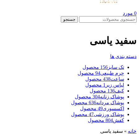
0
مورد
جستجو
سفید یاسی
دسته بندی ها
تک سایز
156 محصول
چرم طبیعی
94 محصول
ساعت
438 محصول
لباس زیر
1 محصول
کیف
136 محصول
پوشاک زنانه
304 محصول
پوشاک مردانه
636 محصول
اکسسوری
49 محصول
پوشاک ورزشی
47 محصول
کفش
804 محصول
خانه
»
سفید یاسی