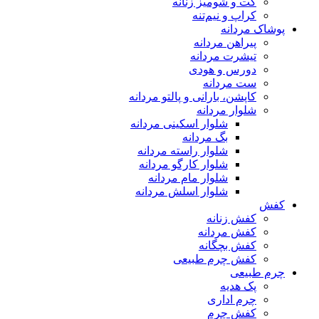
کت و شومیز زنانه
کراپ و نیم‌تنه
پوشاک مردانه
پیراهن مردانه
تیشرت مردانه
دورس و هودی
ست مردانه
کاپشن، بارانی و پالتو مردانه
شلوار مردانه
شلوار اسکینی مردانه
بگ مردانه
شلوار راسته مردانه
شلوار کارگو مردانه
شلوار مام مردانه
شلوار اسلش مردانه
کفش
کفش زنانه
کفش مردانه
کفش بچگانه
کفش چرم طبیعی
چرم طبیعی
پک هدیه
چرم اداری
کفش چرم