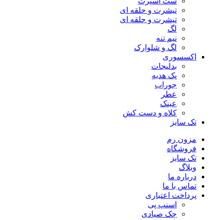
ست اسپرت
تیشرت و حلقه ای
تیشرت و حلقه ای
لگ
نیم تنه
لگ و شلوارک
اکسسوری
بدلیجات
پک هدیه
جوراب
عطر
عینک
کلاه و دست کش
تک سایز
مزون رم
فروشگاه
تک سایز
وبلاگ
درباره ما
تماس با ما
پرداخت اعتباری
اسنپ پی
چک صیادی