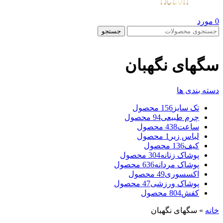
0
مورد
جستجو
سگهای نگهبان
دسته بندی ها
تک سایز
156 محصول
چرم طبیعی
94 محصول
ساعت
438 محصول
لباس زیر
1 محصول
کیف
136 محصول
پوشاک زنانه
304 محصول
پوشاک مردانه
636 محصول
اکسسوری
49 محصول
پوشاک ورزشی
47 محصول
کفش
804 محصول
خانه
»
سگهای نگهبان