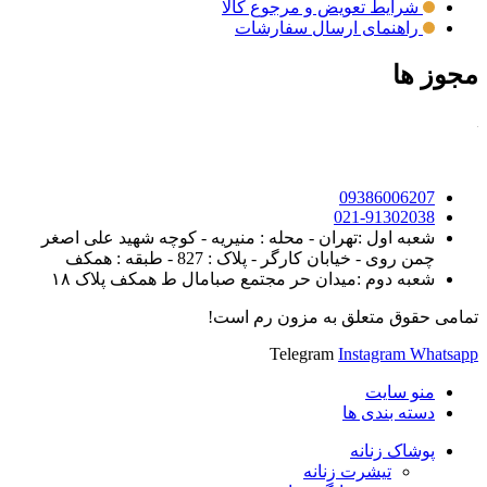
شرایط تعویض و مرجوع کالا
راهنمای ارسال سفارشات
مجوز ها
09386006207
021-91302038
شعبه اول :تهران - محله : منیریه - کوچه شهید علی اصغر
چمن روی - خیابان کارگر - پلاک : 827 - طبقه : همکف
شعبه دوم :میدان حر مجتمع صبامال ط همکف پلاک ۱۸
تمامی حقوق متعلق به مزون رم است!
Telegram
Instagram
Whatsapp
منو سایت
دسته بندی ها
پوشاک زنانه
تیشرت زنانه