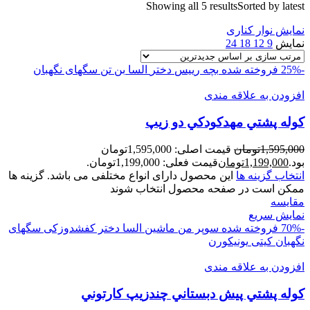
Showing all 5 results
Sorted by latest
نمایش نوار کناری
نمایش
9
12
18
24
-25%
فروخته شده
بچه رییس
دختر
السا
بن تن
سگهای نگهبان
افزودن به علاقه مندی
کوله پشتي مهدکودکي دو زيپ
1,595,000
تومان
قیمت اصلی: 1,595,000تومان
بود.
1,199,000
تومان
قیمت فعلی: 1,199,000تومان.
انتخاب گزینه ها
این محصول دارای انواع مختلفی می باشد. گزینه ها
ممکن است در صفحه محصول انتخاب شوند
مقايسه
نمایش سریع
-70%
فروخته شده
سوپر من
ماشین
السا
دختر کفشدوزکی
سگهای
نگهبان
کیتی
یونیکورن
افزودن به علاقه مندی
کوله پشتي پيش دبستاني چندزيپ کارتوني