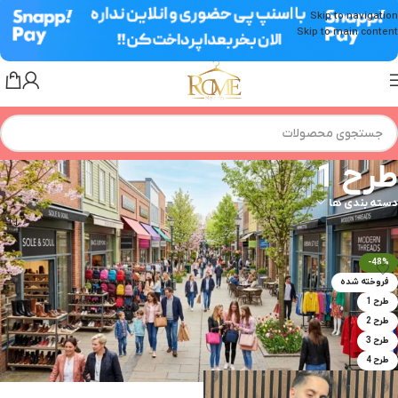
Skip to navigation
Skip to main content
طرح 1
دسته بندی ها
خانه
»
طرح 1
-48%
فروخته شده
طرح 1
طرح 2
طرح 3
طرح 4