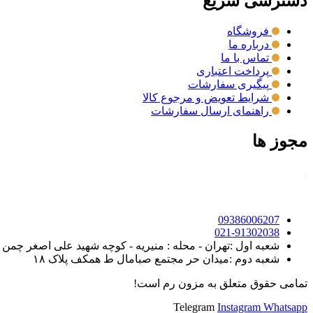
دسترسی سریع
فروشگاه
درباره ما
تماس با ما
پرداخت اعتباری
پیگیری سفارشات
شرایط تعویض و مرجوع کالا
راهنمای ارسال سفارشات
مجوز ها
09386006207
021-91302038
شعبه اول :تهران - محله : منیریه - کوچه شهید علی اصغر چمن روی - خیابان ک
شعبه دوم :میدان حر مجتمع صبامال ط همکف پلاک ۱۸
تمامی حقوق متعلق به مزون رم است!
Telegram
Instagram
Whatsapp