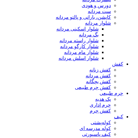
دورس و هودی
ست مردانه
کاپشن، بارانی و پالتو مردانه
شلوار مردانه
شلوار اسکینی مردانه
بگ مردانه
شلوار راسته مردانه
شلوار کارگو مردانه
شلوار مام مردانه
شلوار اسلش مردانه
کفش
کفش زنانه
کفش مردانه
کفش بچگانه
کفش چرم طبیعی
چرم طبیعی
پک هدیه
چرم اداری
کفش چرم
کیف
کوله‌پشتی
کوله مدرسه ای
کیف پاسپورتی