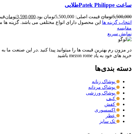
ساعت Patek Philippeطلایی
5,500,000
تومان
قیمت اصلی: 5,500,000تومان بود.
3,590,000
تومان
قیمت ف
انتخاب گزینه ها
این محصول دارای انواع مختلفی می باشد. گزینه ه
مقايسه
نمایش سریع
در مزون رم بهترین قیمت ها را میتوانید پیدا کنید .در این صنعت ما به
خرید های خود به یاد mezon rome باشید
دسته بندی‌ها
پوشاک زنانه
پوشاک مردانه
پوشاک ورزشی
کیف
کفش
اکسسوری
عطر
تک سایز