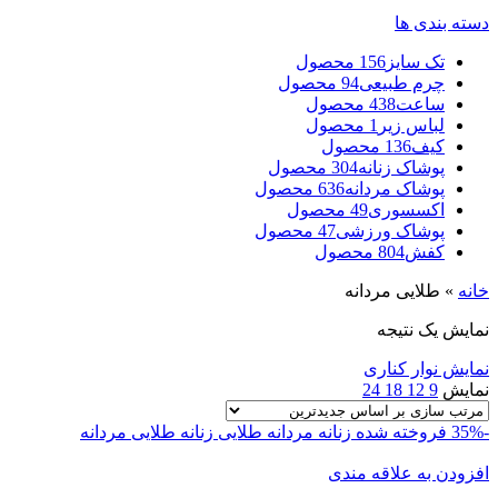
دسته بندی ها
تک سایز
156 محصول
چرم طبیعی
94 محصول
ساعت
438 محصول
لباس زیر
1 محصول
کیف
136 محصول
پوشاک زنانه
304 محصول
پوشاک مردانه
636 محصول
اکسسوری
49 محصول
پوشاک ورزشی
47 محصول
کفش
804 محصول
خانه
»
طلایی مردانه
نمایش یک نتیجه
نمایش نوار کناری
نمایش
9
12
18
24
-35%
فروخته شده
زنانه
مردانه
طلایی زنانه
طلایی مردانه
افزودن به علاقه مندی