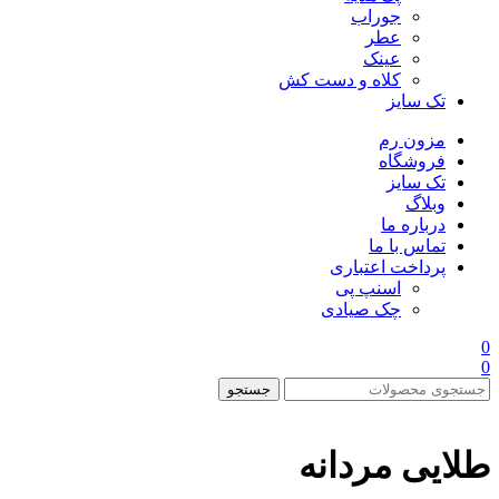
جوراب
عطر
عینک
کلاه و دست کش
تک سایز
مزون رم
فروشگاه
تک سایز
وبلاگ
درباره ما
تماس با ما
پرداخت اعتباری
اسنپ پی
چک صیادی
0
0
جستجو
طلایی مردانه