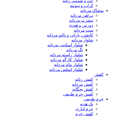
کت و شومیز زنانه
کراپ و نیم‌تنه
پوشاک مردانه
پیراهن مردانه
تیشرت مردانه
دورس و هودی
ست مردانه
کاپشن، بارانی و پالتو مردانه
شلوار مردانه
شلوار اسکینی مردانه
بگ مردانه
شلوار راسته مردانه
شلوار کارگو مردانه
شلوار مام مردانه
شلوار اسلش مردانه
کفش
کفش زنانه
کفش مردانه
کفش بچگانه
کفش چرم طبیعی
چرم طبیعی
پک هدیه
چرم اداری
کفش چرم