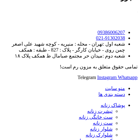
09386006207
021-91302038
شعبه اول :تهران - محله : منیریه - کوچه شهید علی اصغر
چمن روی - خیابان کارگر - پلاک : 827 - طبقه : همکف
شعبه دوم :میدان حر مجتمع صبامال ط همکف پلاک ۱۸
تمامی حقوق متعلق به مزون رم است!
Telegram
Instagram
Whatsapp
منو سایت
دسته بندی ها
پوشاک زنانه
تیشرت زنانه
ست خانگی زنانه
ست زنانه
شلوار زنانه
شلوارک زنانه