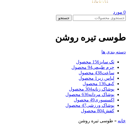
0
مورد
جستجو
طوسی تیره روشن
دسته بندی ها
تک سایز
156 محصول
چرم طبیعی
94 محصول
ساعت
438 محصول
لباس زیر
1 محصول
کیف
136 محصول
پوشاک زنانه
304 محصول
پوشاک مردانه
636 محصول
اکسسوری
49 محصول
پوشاک ورزشی
47 محصول
کفش
804 محصول
خانه
»
طوسی تیره روشن