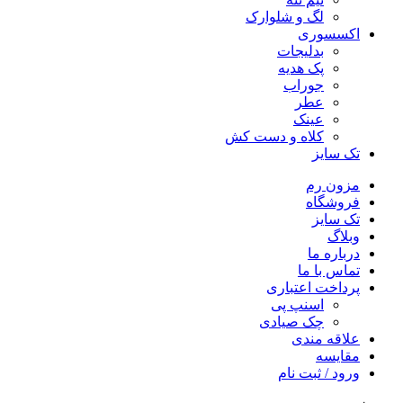
لگ و شلوارک
اکسسوری
بدلیجات
پک هدیه
جوراب
عطر
عینک
کلاه و دست کش
تک سایز
مزون رم
فروشگاه
تک سایز
وبلاگ
درباره ما
تماس با ما
پرداخت اعتباری
اسنپ پی
چک صیادی
علاقه مندی
مقايسه
ورود / ثبت نام