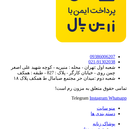
09386006207
021-91302038
شعبه اول :تهران - محله : منیریه - کوچه شهید علی اصغر
چمن روی - خیابان کارگر - پلاک : 827 - طبقه : همکف
شعبه دوم :میدان حر مجتمع صبامال ط همکف پلاک ۱۸
تمامی حقوق متعلق به مزون رم است!
Telegram
Instagram
Whatsapp
منو سایت
دسته بندی ها
پوشاک زنانه