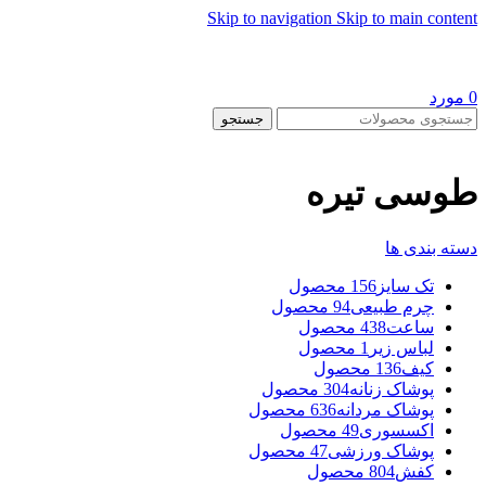
Skip to navigation
Skip to main content
0
مورد
جستجو
طوسی تیره
دسته بندی ها
تک سایز
156 محصول
چرم طبیعی
94 محصول
ساعت
438 محصول
لباس زیر
1 محصول
کیف
136 محصول
پوشاک زنانه
304 محصول
پوشاک مردانه
636 محصول
اکسسوری
49 محصول
پوشاک ورزشی
47 محصول
کفش
804 محصول