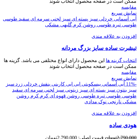
ممکن است در صفحه محصول انتخاب شوند
مقايسه
نمایش سریع
آبی آسمانی
خردلی
سبز پسته ای
سبز لجنی
سرمه ای
سفید
طوسی
طوسی تیره
طوسی روشن
کرم
گلبهی
مشکی
افزودن به علاقه مندی
تيشرت ساده سايز بزرگ مردانه
انتخاب گزینه ها
این محصول دارای انواع مختلفی می باشد. گزینه ها
ممکن است در صفحه محصول انتخاب شوند
مقايسه
نمایش سریع
-11%
آبی آسمانی
بیسکویتی
ابی
ابی کاربنی
بنفش
خردلی
زرد
سبز
سبز بنتون
سبز پسته ای
سبز زیتونی
سبز لجنی
سرمه ای
سفید
طوسی
طوسی تیره
طوسی روشن
قهوه ای
کرم
کرم روشن
مشکی
نارنجی
نوک مدادی
افزودن به علاقه مندی
هودی ساده
2,790,000
تومان
قیمت اصلی: 2,790,000تومان