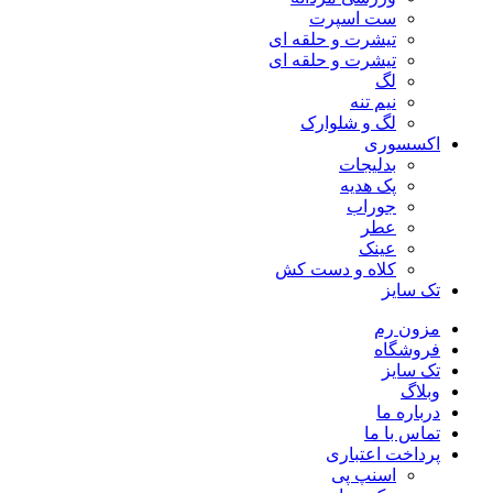
ست اسپرت
تیشرت و حلقه ای
تیشرت و حلقه ای
لگ
نیم تنه
لگ و شلوارک
اکسسوری
بدلیجات
پک هدیه
جوراب
عطر
عینک
کلاه و دست کش
تک سایز
مزون رم
فروشگاه
تک سایز
وبلاگ
درباره ما
تماس با ما
پرداخت اعتباری
اسنپ پی