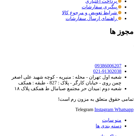
پرداخت اعتباری
پیگیری سفارشات
شرایط تعویض و مرجوع کالا
راهنمای ارسال سفارشات
مجوز ها
09386006207
021-91302038
شعبه اول :تهران - محله : منیریه - کوچه شهید علی اصغر
چمن روی - خیابان کارگر - پلاک : 827 - طبقه : همکف
شعبه دوم :میدان حر مجتمع صبامال ط همکف پلاک ۱۸
تمامی حقوق متعلق به مزون رم است!
Telegram
Instagram
Whatsapp
منو سایت
دسته بندی ها