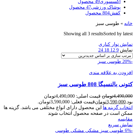
اکسسوری
49 محصول
پوشاک ورزشی
47 محصول
کفش
804 محصول
خانه
»
طوسی سبز
Showing all 3 results
Sorted by latest
نمایش نوار کناری
نمایش
9
12
18
24
-20%
طوسی سبز
افزودن به علاقه مندی
کتونی بالنسيگا 808 طوسی سبز
4,490,000
تومان
قیمت اصلی: 4,490,000تومان
بود.
3,590,000
تومان
قیمت فعلی: 3,590,000تومان.
انتخاب گزینه ها
این محصول دارای انواع مختلفی می باشد. گزینه ها
ممکن است در صفحه محصول انتخاب شوند
مقايسه
نمایش سریع
-6%
طوسی سبز
مشکی
مشکی طوسی