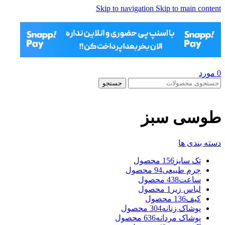
Skip to navigation
Skip to main content
0
مورد
جستجو
طوسی سبز
دسته بندی ها
تک سایز
156 محصول
چرم طبیعی
94 محصول
ساعت
438 محصول
لباس زیر
1 محصول
کیف
136 محصول
پوشاک زنانه
304 محصول
پوشاک مردانه
636 محصول