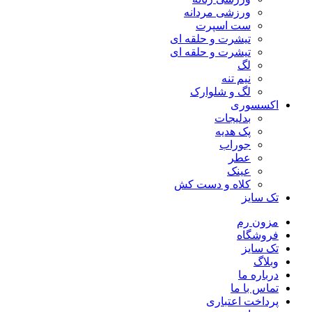
ورزشی مردانه
ست اسپرت
تیشرت و حلقه ای
تیشرت و حلقه ای
لگ
نیم تنه
لگ و شلوارک
اکسسوری
بدلیجات
پک هدیه
جوراب
عطر
عینک
کلاه و دست کش
تک سایز
مزون رم
فروشگاه
تک سایز
وبلاگ
درباره ما
تماس با ما
پرداخت اعتباری