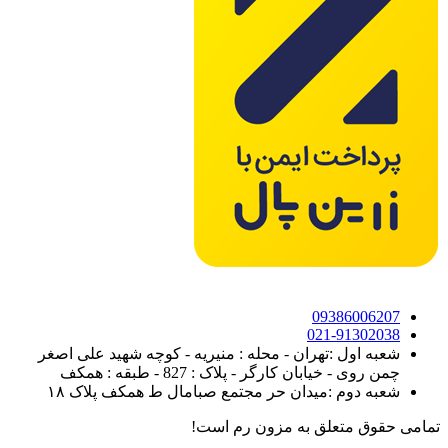
09386006207
021-91302038
شعبه اول :تهران - محله : منیریه - کوچه شهید علی اصغر
چمن روی - خیابان کارگر - پلاک : 827 - طبقه : همکف
شعبه دوم :میدان حر مجتمع صبامال ط همکف پلاک ۱۸
تمامی حقوق متعلق به مزون رم است!