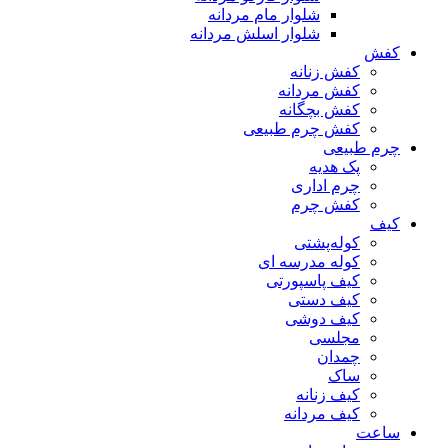
شلوار مام مردانه
شلوار اسلش مردانه
کفش
کفش زنانه
کفش مردانه
کفش بچگانه
کفش چرم طبیعی
چرم طبیعی
پک هدیه
چرم اداری
کفش چرم
کیف
کوله‌پشتی
کوله مدرسه ای
کیف پاسپورتی
کیف دستی
کیف دوشی
مجلسی
چمدان
ساک
کیف زنانه
کیف مردانه
ساعت