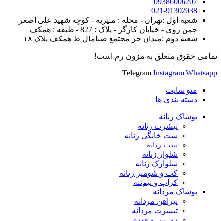
09386006207
021-91302038
شعبه اول :تهران - محله : منیریه - کوچه شهید علی اصغر
چمن روی - خیابان کارگر - پلاک : 827 - طبقه : همکف
شعبه دوم :میدان حر مجتمع صبامال ط همکف پلاک ۱۸
تمامی حقوق متعلق به مزون رم است!
Telegram
Instagram
Whatsapp
منو سایت
دسته بندی ها
پوشاک زنانه
تیشرت زنانه
ست خانگی زنانه
ست زنانه
شلوار زنانه
شلوارک زنانه
کت و شومیز زنانه
کراپ و نیم‌تنه
پوشاک مردانه
پیراهن مردانه
تیشرت مردانه
دورس و هودی