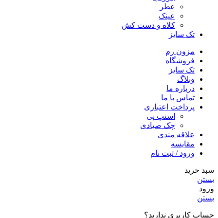
عطر
عینک
کلاه و دست کش
تک سایز
مزون رم
فروشگاه
تک سایز
وبلاگ
درباره ما
تماس با ما
پرداخت اعتباری
اسنپ پی
چک صیادی
علاقه مندی
مقايسه
ورود / ثبت نام
سبد خرید
بستن
ورود
بستن
حساب کاربری ندارید؟