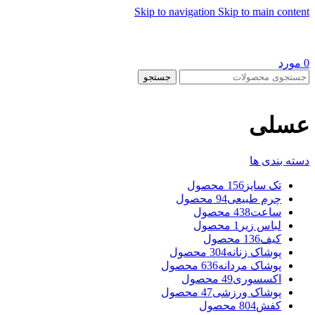
Skip to navigation
Skip to main content
0
مورد
جستجو
عسلی
دسته بندی ها
تک سایز
156 محصول
چرم طبیعی
94 محصول
ساعت
438 محصول
لباس زیر
1 محصول
کیف
136 محصول
پوشاک زنانه
304 محصول
پوشاک مردانه
636 محصول
اکسسوری
49 محصول
پوشاک ورزشی
47 محصول
کفش
804 محصول