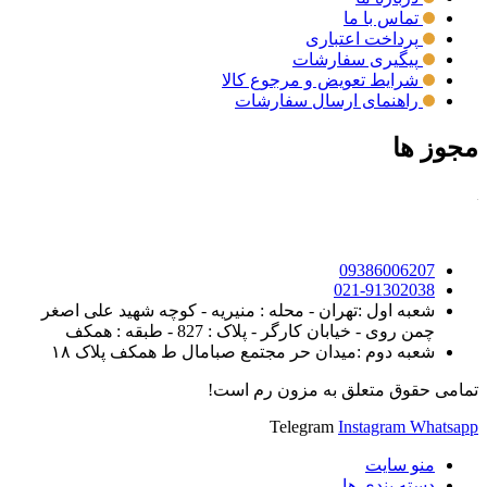
تماس با ما
پرداخت اعتباری
پیگیری سفارشات
شرایط تعویض و مرجوع کالا
راهنمای ارسال سفارشات
مجوز ها
09386006207
021-91302038
شعبه اول :تهران - محله : منیریه - کوچه شهید علی اصغر
چمن روی - خیابان کارگر - پلاک : 827 - طبقه : همکف
شعبه دوم :میدان حر مجتمع صبامال ط همکف پلاک ۱۸
تمامی حقوق متعلق به مزون رم است!
Telegram
Instagram
Whatsapp
منو سایت
دسته بندی ها