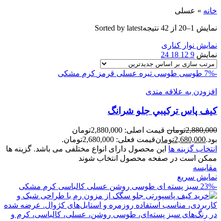
خانه
»
عسلی
نمایش 1–20 از 42 نتیجه
Sorted by latest
نمایش نوار کناری
نمایش
9
12
18
24
-7%
طوسی
طوسی تیره
عسلی
قرمز
کرم
مشکی
افزودن به علاقه مندی
کیف پاس ترکيبي جلو شرانگ
2,880,000
تومان
قیمت اصلی: 2,880,000تومان
بود.
2,680,000
تومان
قیمت فعلی: 2,680,000تومان.
انتخاب گزینه ها
این محصول دارای انواع مختلفی می باشد. گزینه ها
ممکن است در صفحه محصول انتخاب شوند
مقايسه
نمایش سریع
-23%
سبز پسته ای
طوسی روشن
عسلی
کالباسی
کرم
مشکی