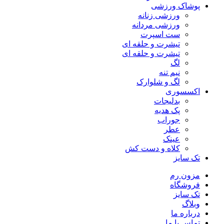
پوشاک ورزشی
ورزشی زنانه
ورزشی مردانه
ست اسپرت
تیشرت و حلقه ای
تیشرت و حلقه ای
لگ
نیم تنه
لگ و شلوارک
اکسسوری
بدلیجات
پک هدیه
جوراب
عطر
عینک
کلاه و دست کش
تک سایز
مزون رم
فروشگاه
تک سایز
وبلاگ
درباره ما
تماس با ما