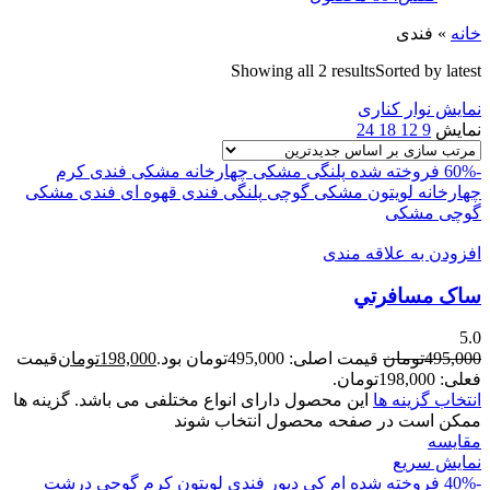
خانه
»
فندی
Showing all 2 results
Sorted by latest
نمایش نوار کناری
نمایش
9
12
18
24
-60%
فروخته شده
پلنگی مشکی
چهارخانه مشکی
فندی
کرم
چهارخانه
لویتون
مشکی گوچی
پلنگی
فندی قهوه ای
فندی مشکی
گوچی
مشکی
افزودن به علاقه مندی
ساک مسافرتي
5.0
495,000
تومان
قیمت اصلی: 495,000تومان بود.
198,000
تومان
قیمت
فعلی: 198,000تومان.
انتخاب گزینه ها
این محصول دارای انواع مختلفی می باشد. گزینه ها
ممکن است در صفحه محصول انتخاب شوند
مقايسه
نمایش سریع
-40%
فروخته شده
ام کی
دیور
فندی
لویتون
کرم
گوچی درشت