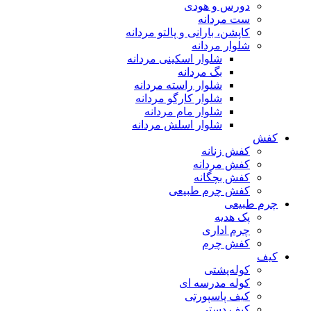
دورس و هودی
ست مردانه
کاپشن، بارانی و پالتو مردانه
شلوار مردانه
شلوار اسکینی مردانه
بگ مردانه
شلوار راسته مردانه
شلوار کارگو مردانه
شلوار مام مردانه
شلوار اسلش مردانه
کفش
کفش زنانه
کفش مردانه
کفش بچگانه
کفش چرم طبیعی
چرم طبیعی
پک هدیه
چرم اداری
کفش چرم
کیف
کوله‌پشتی
کوله مدرسه ای
کیف پاسپورتی
کیف دستی