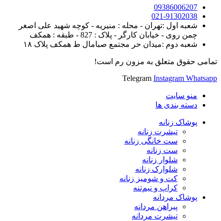
09386006207
021-91302038
شعبه اول :تهران - محله : منیریه - کوچه شهید علی اصغر
چمن روی - خیابان کارگر - پلاک : 827 - طبقه : همکف
شعبه دوم :میدان حر مجتمع صبامال ط همکف پلاک ۱۸
تمامی حقوق متعلق به مزون رم است!
Telegram
Instagram
Whatsapp
منو سایت
دسته بندی ها
پوشاک زنانه
تیشرت زنانه
ست خانگی زنانه
ست زنانه
شلوار زنانه
شلوارک زنانه
کت و شومیز زنانه
کراپ و نیم‌تنه
پوشاک مردانه
پیراهن مردانه
تیشرت مردانه