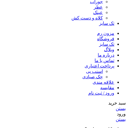
جوراب
عطر
عینک
کلاه و دست کش
تک سایز
مزون رم
فروشگاه
تک سایز
وبلاگ
درباره ما
تماس با ما
پرداخت اعتباری
اسنپ پی
چک صیادی
علاقه مندی
مقايسه
ورود / ثبت نام
سبد خرید
بستن
ورود
بستن