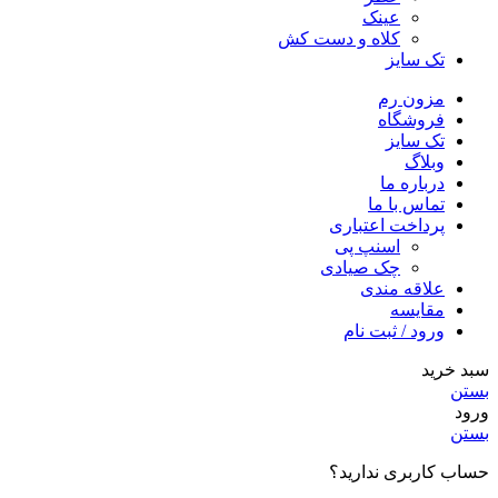
عینک
کلاه و دست کش
تک سایز
مزون رم
فروشگاه
تک سایز
وبلاگ
درباره ما
تماس با ما
پرداخت اعتباری
اسنپ پی
چک صیادی
علاقه مندی
مقايسه
ورود / ثبت نام
سبد خرید
بستن
ورود
بستن
حساب کاربری ندارید؟