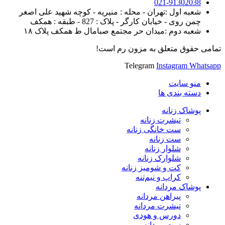
021-91302038
شعبه اول :تهران - محله : منیریه - کوچه شهید علی اصغر
چمن روی - خیابان کارگر - پلاک : 827 - طبقه : همکف
شعبه دوم :میدان حر مجتمع صبامال ط همکف پلاک ۱۸
تمامی حقوق متعلق به مزون رم است!
Telegram
Instagram
Whatsapp
منو سایت
دسته بندی ها
پوشاک زنانه
تیشرت زنانه
ست خانگی زنانه
ست زنانه
شلوار زنانه
شلوارک زنانه
کت و شومیز زنانه
کراپ و نیم‌تنه
پوشاک مردانه
پیراهن مردانه
تیشرت مردانه
دورس و هودی
ست مردانه