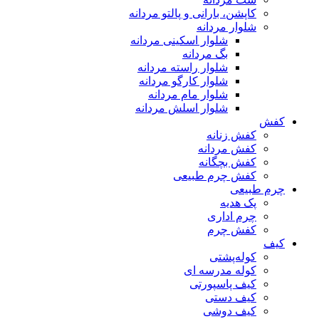
کاپشن، بارانی و پالتو مردانه
شلوار مردانه
شلوار اسکینی مردانه
بگ مردانه
شلوار راسته مردانه
شلوار کارگو مردانه
شلوار مام مردانه
شلوار اسلش مردانه
کفش
کفش زنانه
کفش مردانه
کفش بچگانه
کفش چرم طبیعی
چرم طبیعی
پک هدیه
چرم اداری
کفش چرم
کیف
کوله‌پشتی
کوله مدرسه ای
کیف پاسپورتی
کیف دستی
کیف دوشی