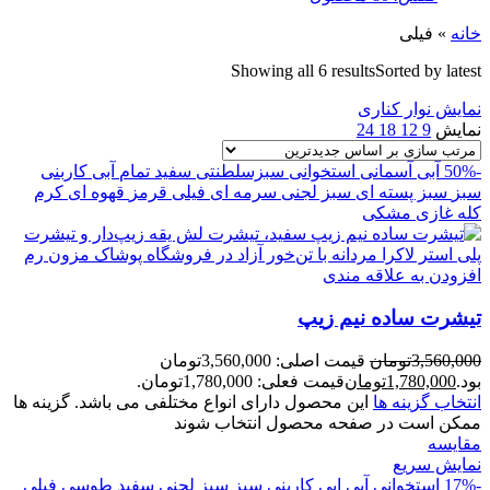
خانه
»
فیلی
Showing all 6 results
Sorted by latest
نمایش نوار کناری
نمایش
9
12
18
24
-50%
آبی آسمانی
استخوانی
سبزسلطنتی
سفید تمام
آبی کاربنی
سبز
سبز پسته ای
سبز لجنی
سرمه ای
فیلی
قرمز
قهوه ای
کرم
کله غازی
مشکی
افزودن به علاقه مندی
تيشرت ساده نيم زيپ
3,560,000
تومان
قیمت اصلی: 3,560,000تومان
بود.
1,780,000
تومان
قیمت فعلی: 1,780,000تومان.
انتخاب گزینه ها
این محصول دارای انواع مختلفی می باشد. گزینه ها
ممکن است در صفحه محصول انتخاب شوند
مقايسه
نمایش سریع
-17%
استخوانی
آبی
ابی کاربنی
سبز
سبز لجنی
سفید
طوسی
فیلی