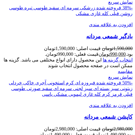
نمایش سریع
-38%
فروخته شده
زرشکی
سرمه ای
سفید
طوسی تیره
طوسی
روشن
فیلی
کله غازی
مشکی
افزودن به علاقه مندی
بادگير شمعی مردانه
1,590,000
تومان
قیمت اصلی: 1,590,000تومان
بود.
990,000
تومان
قیمت فعلی: 990,000تومان.
انتخاب گزینه ها
این محصول دارای انواع مختلفی می باشد. گزینه ها
ممکن است در صفحه محصول انتخاب شوند
مقايسه
نمایش سریع
-50%
فروخته شده
فیروزه ای
کرم استخونی
آجری
خاکی
خردلی
زیتونی
سبز پسته ای
سبز لجنی
سرمه ای
سفید
صورتی
طوسی
فیلی
قرمز
کرم
کله غازی
لیمویی
مشکی
یاسی
افزودن به علاقه مندی
کاپشن شمعی مردانه
2,980,000
تومان
قیمت اصلی: 2,980,000تومان
بود.
1,490,000
تومان
قیمت فعلی: 1,490,000تومان.