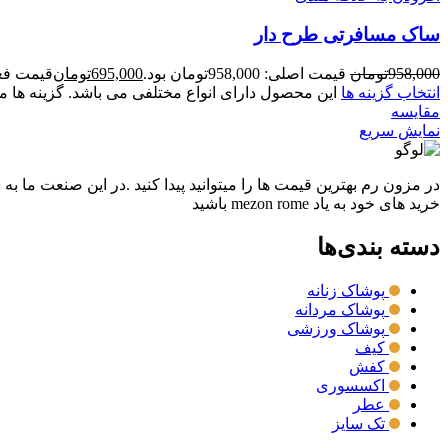
ساک مسافرتی طرح دار
958,000
تومان
قیمت اصلی: 958,000تومان بود.
695,000
تومان
قیمت فعلی: 5,000
انتخاب گزینه ها
این محصول دارای انواع مختلفی می باشد. گزینه ه
مقايسه
نمایش سریع
در مزون رم بهترین قیمت ها را میتوانید پیدا کنید .در این صنعت ما به
خرید های خود به یاد mezon rome باشید
دسته بندی‌ها
پوشاک زنانه
پوشاک مردانه
پوشاک ورزشی
کیف
کفش
اکسسوری
عطر
تک سایز