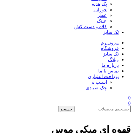
پک هدیه
جوراب
عطر
عینک
کلاه و دست کش
تک سایز
مزون رم
فروشگاه
تک سایز
وبلاگ
درباره ما
تماس با ما
پرداخت اعتباری
اسنپ پی
چک صیادی
0
0
جستجو
قهوه ای میکی موس