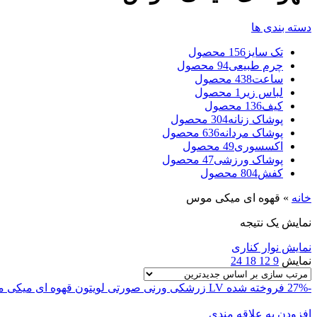
دسته بندی ها
تک سایز
156 محصول
چرم طبیعی
94 محصول
ساعت
438 محصول
لباس زیر
1 محصول
کیف
136 محصول
پوشاک زنانه
304 محصول
پوشاک مردانه
636 محصول
اکسسوری
49 محصول
پوشاک ورزشی
47 محصول
کفش
804 محصول
خانه
»
قهوه ای میکی موس
نمایش یک نتیجه
نمایش نوار کناری
نمایش
9
12
18
24
-27%
فروخته شده
LV
زرشکی ورنی
صورتی لویتون
قهوه ای میکی 
افزودن به علاقه مندی