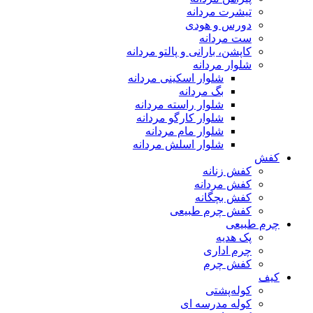
تیشرت مردانه
دورس و هودی
ست مردانه
کاپشن، بارانی و پالتو مردانه
شلوار مردانه
شلوار اسکینی مردانه
بگ مردانه
شلوار راسته مردانه
شلوار کارگو مردانه
شلوار مام مردانه
شلوار اسلش مردانه
کفش
کفش زنانه
کفش مردانه
کفش بچگانه
کفش چرم طبیعی
چرم طبیعی
پک هدیه
چرم اداری
کفش چرم
کیف
کوله‌پشتی
کوله مدرسه ای