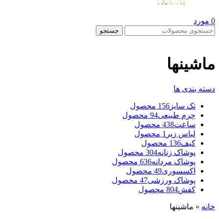
0
مورد
جستجو
ماشینها
دسته بندی ها
تک سایز
156 محصول
چرم طبیعی
94 محصول
ساعت
438 محصول
لباس زیر
1 محصول
کیف
136 محصول
پوشاک زنانه
304 محصول
پوشاک مردانه
636 محصول
اکسسوری
49 محصول
پوشاک ورزشی
47 محصول
کفش
804 محصول
خانه
»
ماشینها