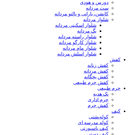
دورس و هودی
ست مردانه
کاپشن، بارانی و پالتو مردانه
شلوار مردانه
شلوار اسکینی مردانه
بگ مردانه
شلوار راسته مردانه
شلوار کارگو مردانه
شلوار مام مردانه
شلوار اسلش مردانه
کفش
کفش زنانه
کفش مردانه
کفش بچگانه
کفش چرم طبیعی
چرم طبیعی
پک هدیه
چرم اداری
کفش چرم
کیف
کوله‌پشتی
کوله مدرسه ای
کیف پاسپورتی
کیف دستی