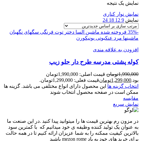
نمایش یک نتیجه
نمایش نوار کناری
نمایش
9
12
18
24
-35%
فروخته شده
ماشین
السا
دختر توت فرنگی
سگهای نگهبان
ماشینها
مرد عنکبوتی
یونیکورن
افزودن به علاقه مندی
کوله پشتی مدرسه طرح دار جلو زیپ
1,990,000
تومان
قیمت اصلی: 1,990,000تومان
بود.
1,299,000
تومان
قیمت فعلی: 1,299,000تومان.
انتخاب گزینه ها
این محصول دارای انواع مختلفی می باشد. گزینه ها
ممکن است در صفحه محصول انتخاب شوند
مقايسه
نمایش سریع
در مزون رم بهترین قیمت ها را میتوانید پیدا کنید .در این صنعت ما
به عنوان یک تولید کننده وظیفه ی خود میدانیم که با کمترین سود
بالاترین کیفیت ممکنه را به شما عزیزان ارائه کنیم تا در همه حالت
برای خرید های خود به یاد mezon rome باشید