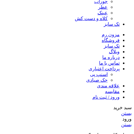
جوراب
عطر
عینک
کلاه و دست کش
تک سایز
مزون رم
فروشگاه
تک سایز
وبلاگ
درباره ما
تماس با ما
پرداخت اعتباری
اسنپ پی
چک صیادی
علاقه مندی
مقايسه
ورود / ثبت نام
سبد خرید
بستن
ورود
بستن