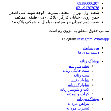
09386006207
021-91302038
شعبه اول :تهران - محله : منیریه - کوچه شهید علی اصغر
چمن روی - خیابان کارگر - پلاک : 827 - طبقه : همکف
شعبه دوم :میدان حر مجتمع صبامال ط همکف پلاک ۱۸
تمامی حقوق متعلق به مزون رم است!
Telegram
Instagram
Whatsapp
منو سایت
دسته بندی ها
پوشاک زنانه
تیشرت زنانه
ست خانگی زنانه
ست زنانه
شلوار زنانه
شلوارک زنانه
کت و شومیز زنانه
کراپ و نیم‌تنه
پوشاک مردانه
پیراهن مردانه
تیشرت مردانه