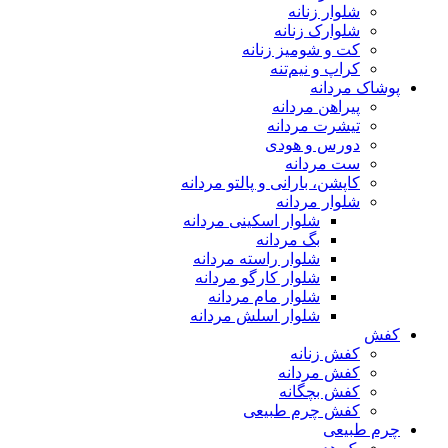
شلوار زنانه
شلوارک زنانه
کت و شومیز زنانه
کراپ و نیم‌تنه
پوشاک مردانه
پیراهن مردانه
تیشرت مردانه
دورس و هودی
ست مردانه
کاپشن، بارانی و پالتو مردانه
شلوار مردانه
شلوار اسکینی مردانه
بگ مردانه
شلوار راسته مردانه
شلوار کارگو مردانه
شلوار مام مردانه
شلوار اسلش مردانه
کفش
کفش زنانه
کفش مردانه
کفش بچگانه
کفش چرم طبیعی
چرم طبیعی