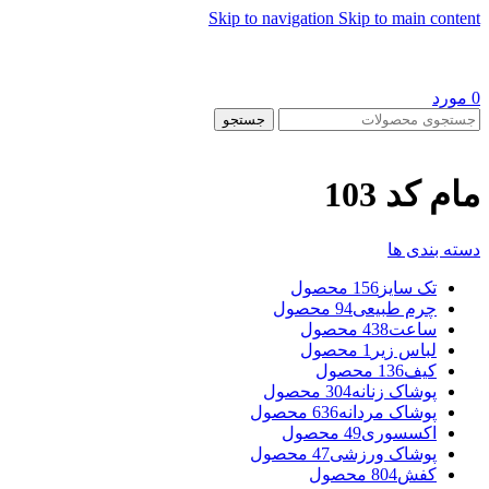
Skip to navigation
Skip to main content
0
مورد
جستجو
مام کد 103
دسته بندی ها
تک سایز
156 محصول
چرم طبیعی
94 محصول
ساعت
438 محصول
لباس زیر
1 محصول
کیف
136 محصول
پوشاک زنانه
304 محصول
پوشاک مردانه
636 محصول
اکسسوری
49 محصول
پوشاک ورزشی
47 محصول
کفش
804 محصول