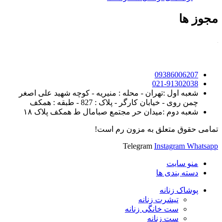
مجوز ها
09386006207
021-91302038
شعبه اول :تهران - محله : منیریه - کوچه شهید علی اصغر
چمن روی - خیابان کارگر - پلاک : 827 - طبقه : همکف
شعبه دوم :میدان حر مجتمع صبامال ط همکف پلاک ۱۸
تمامی حقوق متعلق به مزون رم است!
Telegram
Instagram
Whatsapp
منو سایت
دسته بندی ها
پوشاک زنانه
تیشرت زنانه
ست خانگی زنانه
ست زنانه