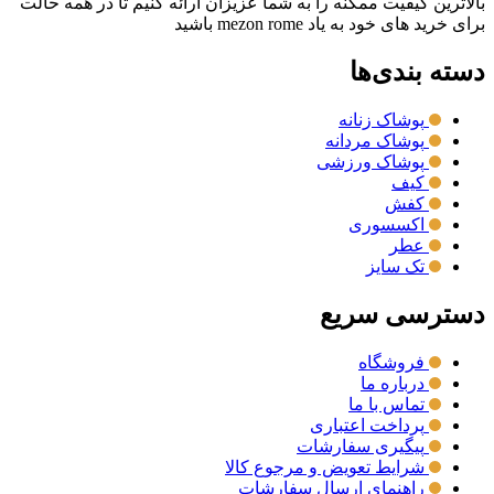
بالاترین کیفیت ممکنه را به شما عزیزان ارائه کنیم تا در همه حالت
برای خرید های خود به یاد mezon rome باشید
دسته بندی‌ها
پوشاک زنانه
پوشاک مردانه
پوشاک ورزشی
کیف
کفش
اکسسوری
عطر
تک سایز
دسترسی سریع
فروشگاه
درباره ما
تماس با ما
پرداخت اعتباری
پیگیری سفارشات
شرایط تعویض و مرجوع کالا
راهنمای ارسال سفارشات